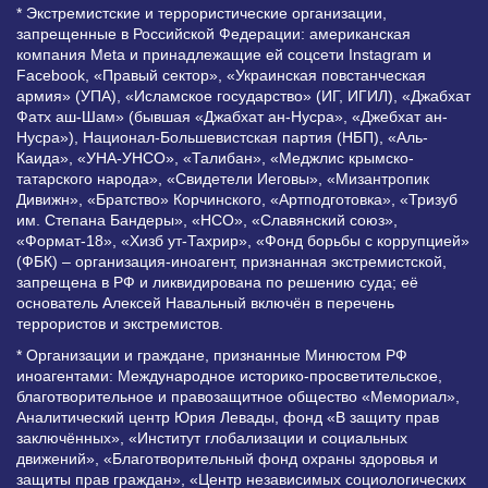
* Экстремистские и террористические организации,
запрещенные в Российской Федерации: американская
компания Meta и принадлежащие ей соцсети Instagram и
Facebook, «Правый сектор», «Украинская повстанческая
армия» (УПА), «Исламское государство» (ИГ, ИГИЛ), «Джабхат
Фатх аш-Шам» (бывшая «Джабхат ан-Нусра», «Джебхат ан-
Нусра»), Национал-Большевистская партия (НБП), «Аль-
Каида», «УНА-УНСО», «Талибан», «Меджлис крымско-
татарского народа», «Свидетели Иеговы», «Мизантропик
Дивижн», «Братство» Корчинского, «Артподготовка», «Тризуб
им. Степана Бандеры», «НСО», «Славянский союз»,
«Формат-18», «Хизб ут-Тахрир», «Фонд борьбы с коррупцией»
(ФБК) – организация-иноагент, признанная экстремистской,
запрещена в РФ и ликвидирована по решению суда; её
основатель Алексей Навальный включён в перечень
террористов и экстремистов.
* Организации и граждане, признанные Минюстом РФ
иноагентами: Международное историко-просветительское,
благотворительное и правозащитное общество «Мемориал»,
Аналитический центр Юрия Левады, фонд «В защиту прав
заключённых», «Институт глобализации и социальных
движений», «Благотворительный фонд охраны здоровья и
защиты прав граждан», «Центр независимых социологических