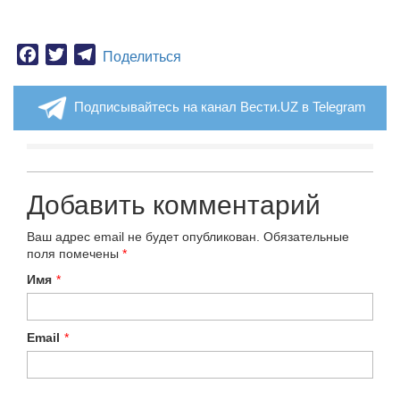
Facebook
Twitter
Telegram
Поделиться
Подписывайтесь на канал Вести.UZ в Telegram
Добавить комментарий
Ваш адрес email не будет опубликован.
Обязательные
поля помечены
*
Имя
*
Email
*