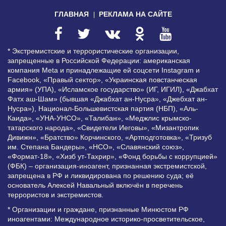
ГЛАВНАЯ
РЕКЛАМА НА САЙТЕ
* Экстремистские и террористические организации,
запрещенные в Российской Федерации: американская
компания Meta и принадлежащие ей соцсети Instagram и
Facebook, «Правый сектор», «Украинская повстанческая
армия» (УПА), «Исламское государство» (ИГ, ИГИЛ), «Джабхат
Фатх аш-Шам» (бывшая «Джабхат ан-Нусра», «Джебхат ан-
Нусра»), Национал-Большевистская партия (НБП), «Аль-
Каида», «УНА-УНСО», «Талибан», «Меджлис крымско-
татарского народа», «Свидетели Иеговы», «Мизантропик
Дивижн», «Братство» Корчинского, «Артподготовка», «Тризуб
им. Степана Бандеры», «НСО», «Славянский союз»,
«Формат-18», «Хизб ут-Тахрир», «Фонд борьбы с коррупцией»
(ФБК) – организация-иноагент, признанная экстремистской,
запрещена в РФ и ликвидирована по решению суда; её
основатель Алексей Навальный включён в перечень
террористов и экстремистов.
* Организации и граждане, признанные Минюстом РФ
иноагентами: Международное историко-просветительское,