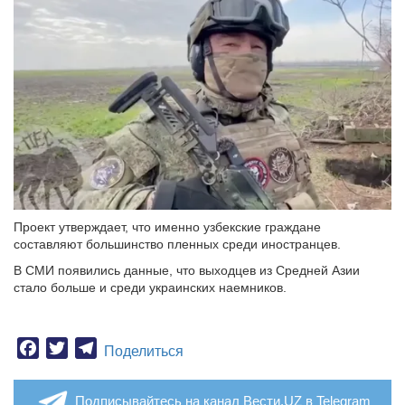
Проект утверждает, что именно узбекские граждане
составляют большинство пленных среди иностранцев.
В СМИ появились данные, что выходцев из Средней Азии
стало больше и среди украинских наемников.
Facebook
Twitter
Telegram
Поделиться
Подписывайтесь на канал Вести.UZ в Telegram