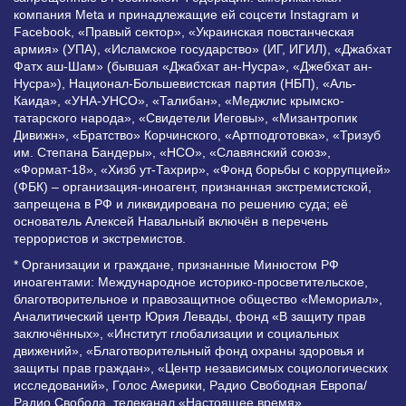
компания Meta и принадлежащие ей соцсети Instagram и
Facebook, «Правый сектор», «Украинская повстанческая
армия» (УПА), «Исламское государство» (ИГ, ИГИЛ), «Джабхат
Фатх аш-Шам» (бывшая «Джабхат ан-Нусра», «Джебхат ан-
Нусра»), Национал-Большевистская партия (НБП), «Аль-
Каида», «УНА-УНСО», «Талибан», «Меджлис крымско-
татарского народа», «Свидетели Иеговы», «Мизантропик
Дивижн», «Братство» Корчинского, «Артподготовка», «Тризуб
им. Степана Бандеры», «НСО», «Славянский союз»,
«Формат-18», «Хизб ут-Тахрир», «Фонд борьбы с коррупцией»
(ФБК) – организация-иноагент, признанная экстремистской,
запрещена в РФ и ликвидирована по решению суда; её
основатель Алексей Навальный включён в перечень
террористов и экстремистов.
* Организации и граждане, признанные Минюстом РФ
иноагентами: Международное историко-просветительское,
благотворительное и правозащитное общество «Мемориал»,
Аналитический центр Юрия Левады, фонд «В защиту прав
заключённых», «Институт глобализации и социальных
движений», «Благотворительный фонд охраны здоровья и
защиты прав граждан», «Центр независимых социологических
исследований», Голос Америки, Радио Свободная Европа/
Радио Свобода, телеканал «Настоящее время»,