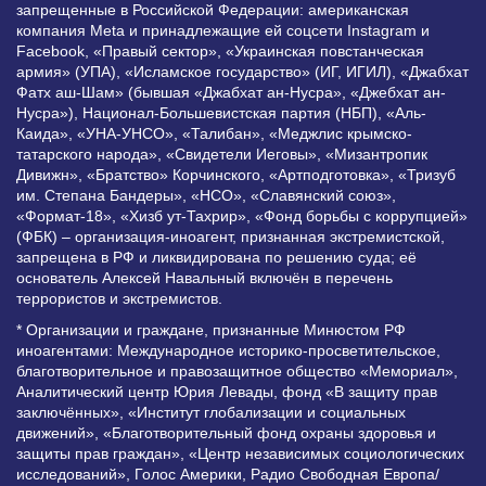
запрещенные в Российской Федерации: американская
компания Meta и принадлежащие ей соцсети Instagram и
Facebook, «Правый сектор», «Украинская повстанческая
армия» (УПА), «Исламское государство» (ИГ, ИГИЛ), «Джабхат
Фатх аш-Шам» (бывшая «Джабхат ан-Нусра», «Джебхат ан-
Нусра»), Национал-Большевистская партия (НБП), «Аль-
Каида», «УНА-УНСО», «Талибан», «Меджлис крымско-
татарского народа», «Свидетели Иеговы», «Мизантропик
Дивижн», «Братство» Корчинского, «Артподготовка», «Тризуб
им. Степана Бандеры», «НСО», «Славянский союз»,
«Формат-18», «Хизб ут-Тахрир», «Фонд борьбы с коррупцией»
(ФБК) – организация-иноагент, признанная экстремистской,
запрещена в РФ и ликвидирована по решению суда; её
основатель Алексей Навальный включён в перечень
террористов и экстремистов.
* Организации и граждане, признанные Минюстом РФ
иноагентами: Международное историко-просветительское,
благотворительное и правозащитное общество «Мемориал»,
Аналитический центр Юрия Левады, фонд «В защиту прав
заключённых», «Институт глобализации и социальных
движений», «Благотворительный фонд охраны здоровья и
защиты прав граждан», «Центр независимых социологических
исследований», Голос Америки, Радио Свободная Европа/