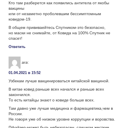
Кто там разберется как появились антитела от якобы
вакцины
или от незаметно проболевшим бессимптомным
ковидом-19.
В общем прививаейтесь Спутником-это безопасно,
но маски не снимайте, от Ковида на 100% Спутник не
спасет!
Ответить
ara
:
01.04.2021 в 15:52
Узбекам лучше вакцинироваться китайской вакциной.
В китае ковид раньше всех начался и раньше всех
закончился.
То есть китайцы знают о ковиде больше всех.
Там давно уже лучше медицина и фармацевтика,чем в
России.
Не говоря уже об низком уровне коррупции и воровства.
Пфайзер-может быть небезопасен, слишком жесткие