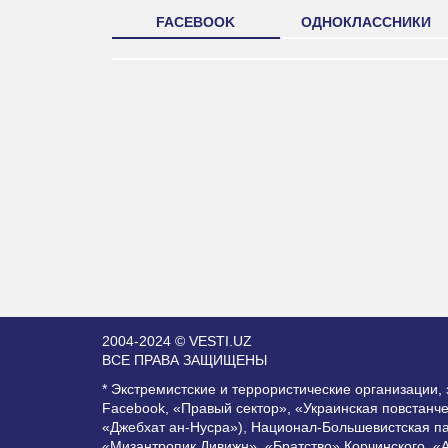
FACEBOOK
ОДНОКЛАССНИКИ
2004-2024 © VESTI.UZ
ВСЕ ПРАВА ЗАЩИЩЕНЫ
* Экстремистские и террористические организации
Facebook, «Правый сектор», «Украинская повстанч
«Джебхат ан-Нусра»), Национал-Большевистская п
«Мизантропик Дивижн», «Братство» Корчинского, «