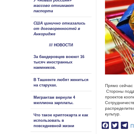
У «новых россиян»
массово отнимают
паспорта
США цинично отказались
от договоренностей в
Анкоридже
/// НОВОСТИ
За бандеровцев воюют 16
тысяч иностранных
наемников.
В Ташкенте любят жениться
на старухах.
Прямо сейчас 
Стороны подд
проектов кооп
Мигрантам вернули 4
Сотрудничеств
миллиона зарплаты.
распределите
культур.
Что такое криптокарта и как
использовать в
Facebook
Twitter
Te
повседневной жизни
П