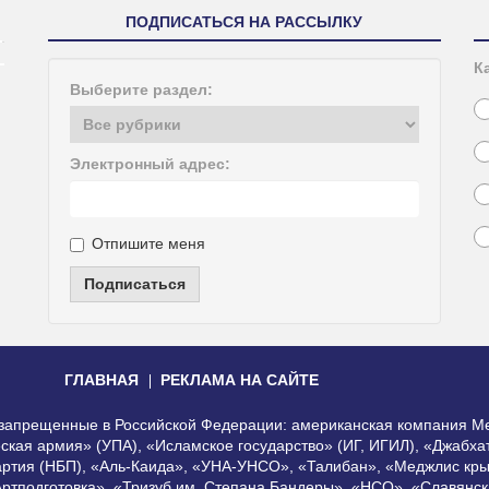
ПОДПИСАТЬСЯ НА РАССЫЛКУ
К
Выберите раздел:
Электронный адрес:
Отпишите меня
Подписаться
ГЛАВНАЯ
РЕКЛАМА НА САЙТЕ
, запрещенные в Российской Федерации: американская компания Me
еская армия» (УПА), «Исламское государство» (ИГ, ИГИЛ), «Джабх
артия (НБП), «Аль-Каида», «УНА-УНСО», «Талибан», «Меджлис кры
Артподготовка», «Тризуб им. Степана Бандеры», «НСО», «Славянск