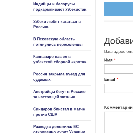
Индийцы и белорусы
подкармливают Узбекистан.
Узбеки любят кататься в
Россию.
Добав
В Псковскую область
потянулись переселенцы
Ваш адрес ema
Каннаваро нашел в
Имя
*
узбекской сборной «крота».
Россия закрыла въезд для
Email
*
судимых.
Австрийцы бегут в Россию
за настоящей жизнью.
Комментарий
Синдаров блистал в матче
против США
Разведка доложила: ЕС
откровенно дурит Украину