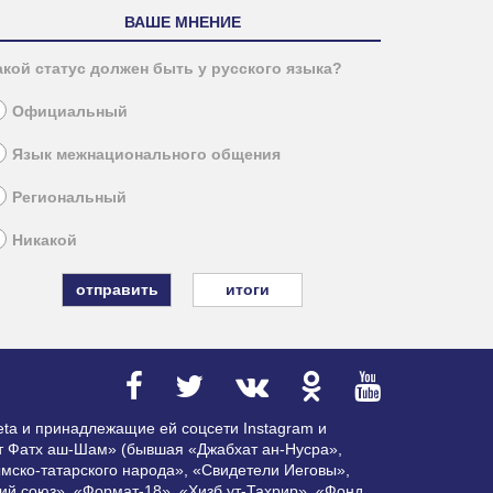
ВАШЕ МНЕНИЕ
акой статус должен быть у русского языка?
Официальный
Язык межнационального общения
Региональный
Никакой
итоги
ta и принадлежащие ей соцсети Instagram и
ат Фатх аш-Шам» (бывшая «Джабхат ан-Нусра»,
мско-татарского народа», «Свидетели Иеговы»,
ий союз», «Формат-18», «Хизб ут-Тахрир», «Фонд