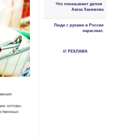
Что показывают делом
Азиза Хакимова
Люди с руками в России
нарасхват.
/// РЕКЛАМА
ижения
тию оптово-
йственных