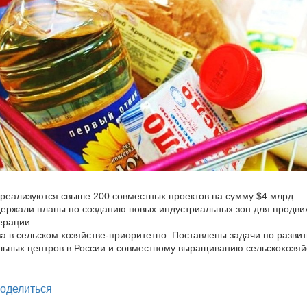
реализуются свыше 200 совместных проектов на сумму $4 млрд.
ержали планы по созданию новых индустриальных зон для продв
ерации.
а в сельском хозяйстве-приоритетно. Поставлены задачи по разви
льных центров в России и совместному выращиванию сельскохозя
legram
оделиться