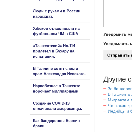
Люди с руками в России
нарасхват.
Узбеков отлавливали на
футбольном ЧМ в США
Уведомить ме
Уведомлять м
«Ташкентский» Ил-114
прилетел в Бухару на
испытания.
В Таллине хотят снести
храм Александра Невского.
Другие с
Наркобизнес в Ташкенте
За бандеров
ворочает миллиардами
В Ташкенте 
Мигрантам в
Создание COVID-19
Что такое к
оплачивали американцы.
Индийцы и 
Как бандеровцы Берлин
брали