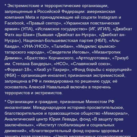
* Экстремистские и террористические организации,
запрещенные в Российской Федерации: американская
компания Meta и принадлежащие ей соцсети Instagram и
Facebook, «Правый сектор», «Украинская повстанческая
армия» (УПА), «Исламское государство» (ИГ, ИГИЛ), «Джабхат
Фатх аш-Шам» (бывшая «Джабхат ан-Нусра», «Джебхат ан-
Нусра»), Национал-Большевистская партия (НБП), «Аль-
Каида», «УНА-УНСО», «Талибан», «Меджлис крымско-
татарского народа», «Свидетели Иеговы», «Мизантропик
Дивижн», «Братство» Корчинского, «Артподготовка», «Тризуб
им. Степана Бандеры», «НСО», «Славянский союз»,
«Формат-18», «Хизб ут-Тахрир», «Фонд борьбы с коррупцией»
(ФБК) – организация-иноагент, признанная экстремистской,
запрещена в РФ и ликвидирована по решению суда; её
основатель Алексей Навальный включён в перечень
террористов и экстремистов.
* Организации и граждане, признанные Минюстом РФ
иноагентами: Международное историко-просветительское,
благотворительное и правозащитное общество «Мемориал»,
Аналитический центр Юрия Левады, фонд «В защиту прав
заключённых», «Институт глобализации и социальных
движений», «Благотворительный фонд охраны здоровья и
защиты прав граждан», «Центр независимых социологических