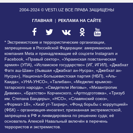
2004-2024 © VESTI.UZ
ВСЕ ПРАВА ЗАЩИЩЕНЫ
ГЛАВНАЯ
РЕКЛАМА НА САЙТЕ
* Экстремистские и террористические организации,
запрещенные в Российской Федерации: американская
компания Meta и принадлежащие ей соцсети Instagram и
Facebook, «Правый сектор», «Украинская повстанческая
армия» (УПА), «Исламское государство» (ИГ, ИГИЛ), «Джабхат
Фатх аш-Шам» (бывшая «Джабхат ан-Нусра», «Джебхат ан-
Нусра»), Национал-Большевистская партия (НБП), «Аль-
Каида», «УНА-УНСО», «Талибан», «Меджлис крымско-
татарского народа», «Свидетели Иеговы», «Мизантропик
Дивижн», «Братство» Корчинского, «Артподготовка», «Тризуб
им. Степана Бандеры», «НСО», «Славянский союз»,
«Формат-18», «Хизб ут-Тахрир», «Фонд борьбы с коррупцией»
(ФБК) – организация-иноагент, признанная экстремистской,
запрещена в РФ и ликвидирована по решению суда; её
основатель Алексей Навальный включён в перечень
террористов и экстремистов.