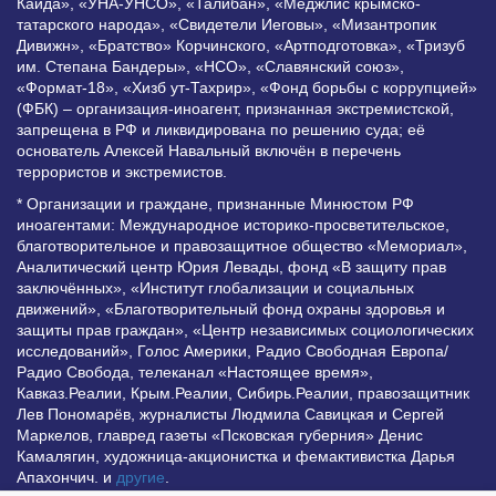
Каида», «УНА-УНСО», «Талибан», «Меджлис крымско-
татарского народа», «Свидетели Иеговы», «Мизантропик
Дивижн», «Братство» Корчинского, «Артподготовка», «Тризуб
им. Степана Бандеры», «НСО», «Славянский союз»,
«Формат-18», «Хизб ут-Тахрир», «Фонд борьбы с коррупцией»
(ФБК) – организация-иноагент, признанная экстремистской,
запрещена в РФ и ликвидирована по решению суда; её
основатель Алексей Навальный включён в перечень
террористов и экстремистов.
* Организации и граждане, признанные Минюстом РФ
иноагентами: Международное историко-просветительское,
благотворительное и правозащитное общество «Мемориал»,
Аналитический центр Юрия Левады, фонд «В защиту прав
заключённых», «Институт глобализации и социальных
движений», «Благотворительный фонд охраны здоровья и
защиты прав граждан», «Центр независимых социологических
исследований», Голос Америки, Радио Свободная Европа/
Радио Свобода, телеканал «Настоящее время»,
Кавказ.Реалии, Крым.Реалии, Сибирь.Реалии, правозащитник
Лев Пономарёв, журналисты Людмила Савицкая и Сергей
Маркелов, главред газеты «Псковская губерния» Денис
Камалягин, художница-акционистка и фемактивистка Дарья
Апахончич. и
другие
.