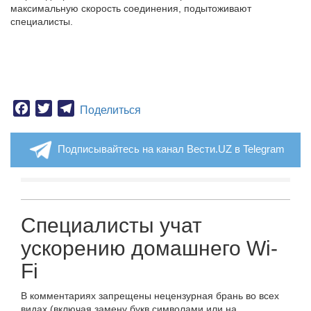
максимальную скорость соединения, подытоживают
специалисты.
Facebook
Twitter
Telegram
Поделиться
Подписывайтесь на канал Вести.UZ в Telegram
Специалисты учат
ускорению домашнего Wi-
Fi
В комментариях запрещены нецензурная брань во всех
видах (включая замену букв символами или на