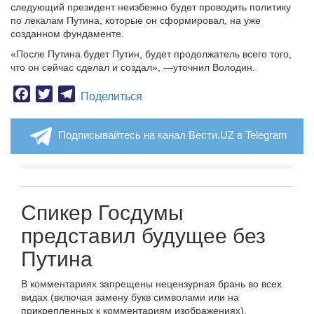
следующий президент неизбежно будет проводить политику
по лекалам Путина, которые он сформировал, на уже
созданном фундаменте.
«После Путина будет Путин, будет продолжатель всего того,
что он сейчас сделал и создал», —уточнил Володин.
Facebook
Twitter
Telegram
Поделиться
Подписывайтесь на канал Вести.UZ в Telegram
Спикер Госдумы
представил будущее без
Путина
В комментариях запрещены нецензурная брань во всех
видах (включая замену букв символами или на
прикрепленных к комментариям изображениях),