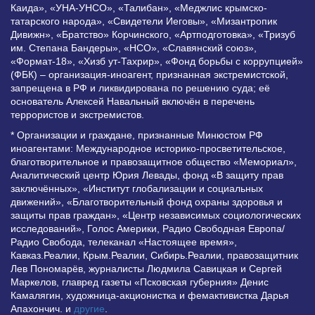
Каида», «УНА-УНСО», «Талибан», «Меджлис крымско-
татарского народа», «Свидетели Иеговы», «Мизантропик
Дивижн», «Братство» Корчинского, «Артподготовка», «Тризуб
им. Степана Бандеры», «НСО», «Славянский союз»,
«Формат-18», «Хизб ут-Тахрир», «Фонд борьбы с коррупцией»
(ФБК) – организация-иноагент, признанная экстремистской,
запрещена в РФ и ликвидирована по решению суда; её
основатель Алексей Навальный включён в перечень
террористов и экстремистов.
* Организации и граждане, признанные Минюстом РФ
иноагентами: Международное историко-просветительское,
благотворительное и правозащитное общество «Мемориал»,
Аналитический центр Юрия Левады, фонд «В защиту прав
заключённых», «Институт глобализации и социальных
движений», «Благотворительный фонд охраны здоровья и
защиты прав граждан», «Центр независимых социологических
исследований», Голос Америки, Радио Свободная Европа/
Радио Свобода, телеканал «Настоящее время»,
Кавказ.Реалии, Крым.Реалии, Сибирь.Реалии, правозащитник
Лев Пономарёв, журналисты Людмила Савицкая и Сергей
Маркелов, главред газеты «Псковская губерния» Денис
Камалягин, художница-акционистка и фемактивистка Дарья
Апахончич. и
другие
.