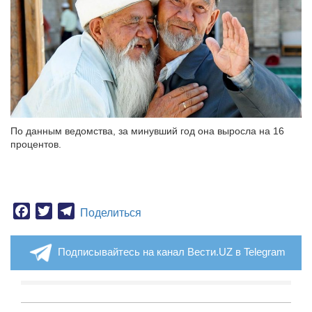
По данным ведомства, за минувший год она выросла на 16
процентов.
Facebook
Twitter
Telegram
Поделиться
Подписывайтесь на канал Вести.UZ в Telegram