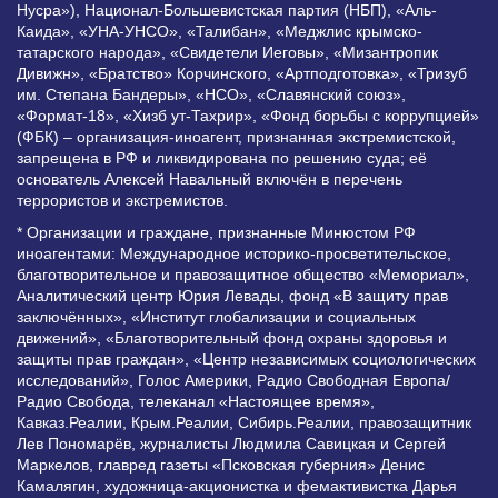
Нусра»), Национал-Большевистская партия (НБП), «Аль-
Каида», «УНА-УНСО», «Талибан», «Меджлис крымско-
татарского народа», «Свидетели Иеговы», «Мизантропик
Дивижн», «Братство» Корчинского, «Артподготовка», «Тризуб
им. Степана Бандеры», «НСО», «Славянский союз»,
«Формат-18», «Хизб ут-Тахрир», «Фонд борьбы с коррупцией»
(ФБК) – организация-иноагент, признанная экстремистской,
запрещена в РФ и ликвидирована по решению суда; её
основатель Алексей Навальный включён в перечень
террористов и экстремистов.
* Организации и граждане, признанные Минюстом РФ
иноагентами: Международное историко-просветительское,
благотворительное и правозащитное общество «Мемориал»,
Аналитический центр Юрия Левады, фонд «В защиту прав
заключённых», «Институт глобализации и социальных
движений», «Благотворительный фонд охраны здоровья и
защиты прав граждан», «Центр независимых социологических
исследований», Голос Америки, Радио Свободная Европа/
Радио Свобода, телеканал «Настоящее время»,
Кавказ.Реалии, Крым.Реалии, Сибирь.Реалии, правозащитник
Лев Пономарёв, журналисты Людмила Савицкая и Сергей
Маркелов, главред газеты «Псковская губерния» Денис
Камалягин, художница-акционистка и фемактивистка Дарья