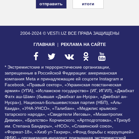
итоги
2004-2024 © VESTI.UZ
ВСЕ ПРАВА ЗАЩИЩЕНЫ
ГЛАВНАЯ
РЕКЛАМА НА САЙТЕ
* Экстремистские и террористические организации,
запрещенные в Российской Федерации: американская
компания Meta и принадлежащие ей соцсети Instagram и
Facebook, «Правый сектор», «Украинская повстанческая
армия» (УПА), «Исламское государство» (ИГ, ИГИЛ), «Джабхат
Фатх аш-Шам» (бывшая «Джабхат ан-Нусра», «Джебхат ан-
Нусра»), Национал-Большевистская партия (НБП), «Аль-
Каида», «УНА-УНСО», «Талибан», «Меджлис крымско-
татарского народа», «Свидетели Иеговы», «Мизантропик
Дивижн», «Братство» Корчинского, «Артподготовка», «Тризуб
им. Степана Бандеры», «НСО», «Славянский союз»,
«Формат-18», «Хизб ут-Тахрир», «Фонд борьбы с коррупцией»
(ФБК) – организация-иноагент, признанная экстремистской,