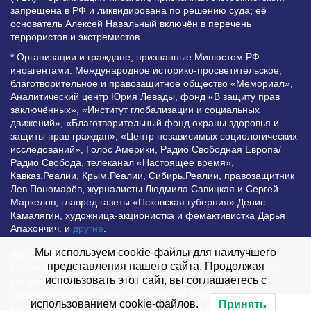
запрещена в РФ и ликвидирована по решению суда; её
основатель Алексей Навальный включён в перечень
террористов и экстремистов.
* Организации и граждане, признанные Минюстом РФ
иноагентами: Международное историко-просветительское,
благотворительное и правозащитное общество «Мемориал»,
Аналитический центр Юрия Левады, фонд «В защиту прав
заключённых», «Институт глобализации и социальных
движений», «Благотворительный фонд охраны здоровья и
защиты прав граждан», «Центр независимых социологических
исследований», Голос Америки, Радио Свободная Европа/
Радио Свобода, телеканал «Настоящее время»,
Кавказ.Реалии, Крым.Реалии, Сибирь.Реалии, правозащитник
Лев Пономарёв, журналисты Людмила Савицкая и Сергей
Маркелов, главред газеты «Псковская губерния» Денис
Камалягин, художница-акционистка и фемактивистка Дарья
Апахончич. и
другие
.
Мы используем cookie-файлы для наилучшего
Все права защищены и охраняются законом. Любое
представления нашего сайта. Продолжая
использование материалов сайта допустимо при условии
использовать этот сайт, вы соглашаетесь с
наличия активной гиперссылки на Vesti.UZ.
Редакция не несет ответственности за достоверность
использованием cookie-файлов.
Принять
информации, опубликованной в рекламных объявлениях.