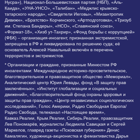
Нусра»), Национал-Большевистская партия (НБП), «Аль-
Каида», «УНА-УНСО», «Талибан», «Меджлис крымско-
татарского народа», «Свидетели Иеговы», «Мизантропик
Дивижн», «Братство» Корчинского, «Артподготовка», «Тризуб
им. Степана Бандеры», «НСО», «Славянский союз»,
«Формат-18», «Хизб ут-Тахрир», «Фонд борьбы с коррупцией»
(ФБК) – организация-иноагент, признанная экстремистской,
запрещена в РФ и ликвидирована по решению суда; её
основатель Алексей Навальный включён в перечень
террористов и экстремистов.
* Организации и граждане, признанные Минюстом РФ
иноагентами: Международное историко-просветительское,
благотворительное и правозащитное общество «Мемориал»,
Аналитический центр Юрия Левады, фонд «В защиту прав
заключённых», «Институт глобализации и социальных
движений», «Благотворительный фонд охраны здоровья и
защиты прав граждан», «Центр независимых социологических
исследований», Голос Америки, Радио Свободная Европа/
Радио Свобода, телеканал «Настоящее время»,
Кавказ.Реалии, Крым.Реалии, Сибирь.Реалии, правозащитник
Лев Пономарёв, журналисты Людмила Савицкая и Сергей
Маркелов, главред газеты «Псковская губерния» Денис
Камалягин, художница-акционистка и фемактивистка Дарья