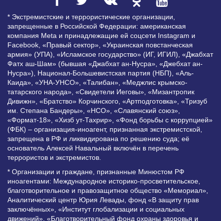
* Экстремистские и террористические организации,
запрещенные в Российской Федерации: американская
компания Meta и принадлежащие ей соцсети Instagram и
Facebook, «Правый сектор», «Украинская повстанческая
армия» (УПА), «Исламское государство» (ИГ, ИГИЛ), «Джабхат
Фатх аш-Шам» (бывшая «Джабхат ан-Нусра», «Джебхат ан-
Нусра»), Национал-Большевистская партия (НБП), «Аль-
Каида», «УНА-УНСО», «Талибан», «Меджлис крымско-
татарского народа», «Свидетели Иеговы», «Мизантропик
Дивижн», «Братство» Корчинского, «Артподготовка», «Тризуб
им. Степана Бандеры», «НСО», «Славянский союз»,
«Формат-18», «Хизб ут-Тахрир», «Фонд борьбы с коррупцией»
(ФБК) – организация-иноагент, признанная экстремистской,
запрещена в РФ и ликвидирована по решению суда; её
основатель Алексей Навальный включён в перечень
террористов и экстремистов.
* Организации и граждане, признанные Минюстом РФ
иноагентами: Международное историко-просветительское,
благотворительное и правозащитное общество «Мемориал»,
Аналитический центр Юрия Левады, фонд «В защиту прав
заключённых», «Институт глобализации и социальных
движений», «Благотворительный фонд охраны здоровья и