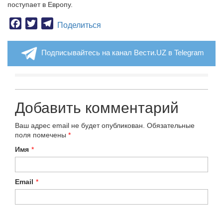
поступает в Европу.
Facebook
Twitter
Telegram
Поделиться
Подписывайтесь на канал Вести.UZ в Telegram
Добавить комментарий
Ваш адрес email не будет опубликован.
Обязательные
поля помечены
*
Имя
*
Email
*