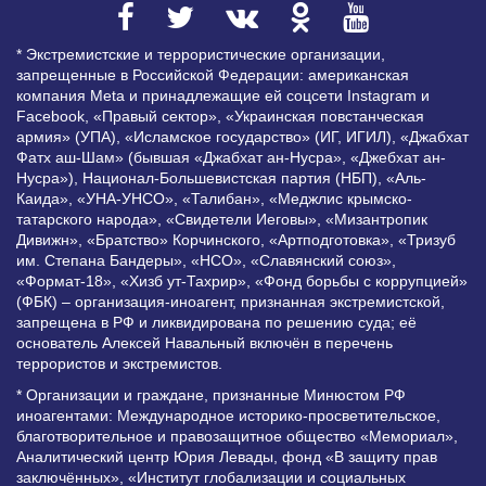
* Экстремистские и террористические организации,
запрещенные в Российской Федерации: американская
компания Meta и принадлежащие ей соцсети Instagram и
Facebook, «Правый сектор», «Украинская повстанческая
армия» (УПА), «Исламское государство» (ИГ, ИГИЛ), «Джабхат
Фатх аш-Шам» (бывшая «Джабхат ан-Нусра», «Джебхат ан-
Нусра»), Национал-Большевистская партия (НБП), «Аль-
Каида», «УНА-УНСО», «Талибан», «Меджлис крымско-
татарского народа», «Свидетели Иеговы», «Мизантропик
Дивижн», «Братство» Корчинского, «Артподготовка», «Тризуб
им. Степана Бандеры», «НСО», «Славянский союз»,
«Формат-18», «Хизб ут-Тахрир», «Фонд борьбы с коррупцией»
(ФБК) – организация-иноагент, признанная экстремистской,
запрещена в РФ и ликвидирована по решению суда; её
основатель Алексей Навальный включён в перечень
террористов и экстремистов.
* Организации и граждане, признанные Минюстом РФ
иноагентами: Международное историко-просветительское,
благотворительное и правозащитное общество «Мемориал»,
Аналитический центр Юрия Левады, фонд «В защиту прав
заключённых», «Институт глобализации и социальных