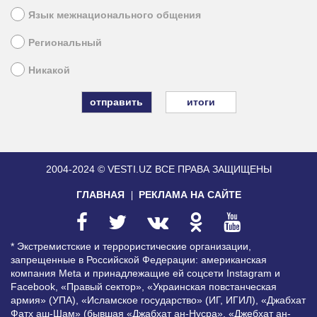
Язык межнационального общения
Региональный
Никакой
итоги
2004-2024 © VESTI.UZ
ВСЕ ПРАВА ЗАЩИЩЕНЫ
ГЛАВНАЯ
РЕКЛАМА НА САЙТЕ
* Экстремистские и террористические организации,
запрещенные в Российской Федерации: американская
компания Meta и принадлежащие ей соцсети Instagram и
Facebook, «Правый сектор», «Украинская повстанческая
армия» (УПА), «Исламское государство» (ИГ, ИГИЛ), «Джабхат
Фатх аш-Шам» (бывшая «Джабхат ан-Нусра», «Джебхат ан-