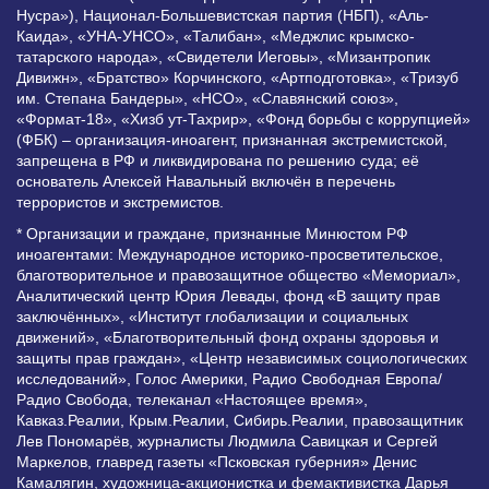
Нусра»), Национал-Большевистская партия (НБП), «Аль-
Каида», «УНА-УНСО», «Талибан», «Меджлис крымско-
татарского народа», «Свидетели Иеговы», «Мизантропик
Дивижн», «Братство» Корчинского, «Артподготовка», «Тризуб
им. Степана Бандеры», «НСО», «Славянский союз»,
«Формат-18», «Хизб ут-Тахрир», «Фонд борьбы с коррупцией»
(ФБК) – организация-иноагент, признанная экстремистской,
запрещена в РФ и ликвидирована по решению суда; её
основатель Алексей Навальный включён в перечень
террористов и экстремистов.
* Организации и граждане, признанные Минюстом РФ
иноагентами: Международное историко-просветительское,
благотворительное и правозащитное общество «Мемориал»,
Аналитический центр Юрия Левады, фонд «В защиту прав
заключённых», «Институт глобализации и социальных
движений», «Благотворительный фонд охраны здоровья и
защиты прав граждан», «Центр независимых социологических
исследований», Голос Америки, Радио Свободная Европа/
Радио Свобода, телеканал «Настоящее время»,
Кавказ.Реалии, Крым.Реалии, Сибирь.Реалии, правозащитник
Лев Пономарёв, журналисты Людмила Савицкая и Сергей
Маркелов, главред газеты «Псковская губерния» Денис
Камалягин, художница-акционистка и фемактивистка Дарья