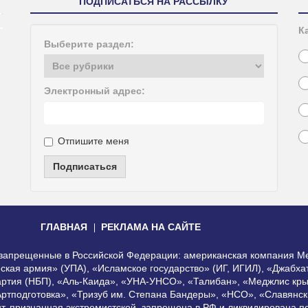
ПОДПИСАТЬСЯ НА РАССЫЛКУ
К
Выберите раздел:
Электронный адрес:
Отпишите меня
Подписаться
ГЛАВНАЯ
РЕКЛАМА НА САЙТЕ
, запрещенные в Российской Федерации: американская компания Me
еская армия» (УПА), «Исламское государство» (ИГ, ИГИЛ), «Джабх
артия (НБП), «Аль-Каида», «УНА-УНСО», «Талибан», «Меджлис кры
Артподготовка», «Тризуб им. Степана Бандеры», «НСО», «Славянск
нт, признанная экстремистской, запрещена в РФ и ликвидирована 