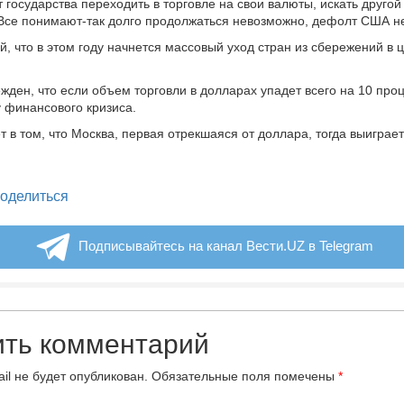
т государства переходить в торговле на свои валюты, искать друго
Все понимают-так долго продолжаться невозможно, дефолт США н
, что в этом году начнется массовый уход стран из сбережений в 
жден, что если объем торговли в долларах упадет всего на 10 проц
у финансового кризиса.
т в том, что Москва, первая отрекшаяся от доллара, тогда выиграе
legram
оделиться
Подписывайтесь на канал Вести.UZ в Telegram
ить комментарий
il не будет опубликован.
Обязательные поля помечены
*