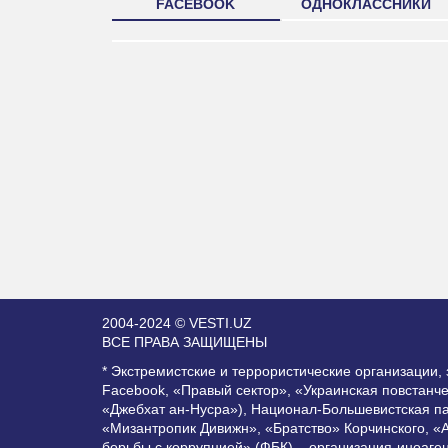
FACEBOOK
ОДНОКЛАССНИКИ
2004-2024 © VESTI.UZ
ВСЕ ПРАВА ЗАЩИЩЕНЫ
* Экстремистские и террористические организации
Facebook, «Правый сектор», «Украинская повстанч
«Джебхат ан-Нусра»), Национал-Большевистская п
«Мизантропик Дивижн», «Братство» Корчинского, «
борьбы с коррупцией» (ФБК) – организация-иноаге