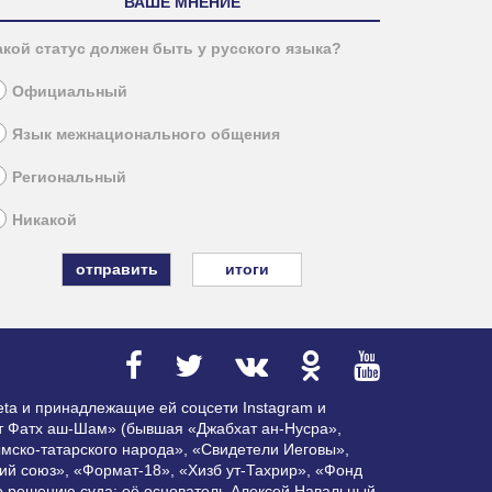
ВАШЕ МНЕНИЕ
акой статус должен быть у русского языка?
Официальный
Язык межнационального общения
Региональный
Никакой
итоги
ta и принадлежащие ей соцсети Instagram и
ат Фатх аш-Шам» (бывшая «Джабхат ан-Нусра»,
мско-татарского народа», «Свидетели Иеговы»,
ий союз», «Формат-18», «Хизб ут-Тахрир», «Фонд
по решению суда; её основатель Алексей Навальный