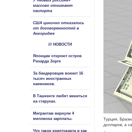
У «новых россиян»
массово отнимают
паспорта
США цинично отказались
от договоренностей в
Анкоридже
/// НОВОСТИ
Японцам откроют остров
Рихарда Зорге
За бандеровцев воюют 16
тысяч иностранных
наемников.
В Ташкенте любят жениться
на старухах.
Мигрантам вернули 4
миллиона зарплаты.
Турция, Брази
долларов, а с
Что такое криптокарта и как