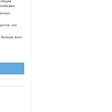
й общий
еизбежен.
ценных
ентов, это
т больше всех.