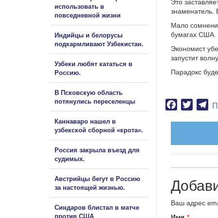
Это заставляе
использовать в
знаменатель. 
повседневной жизни
Мало сомнений
бумагах США.
Индийцы и белорусы
подкармливают Узбекистан.
Экономист убе
запустит волн
Узбеки любят кататься в
Парадокс буде
Россию.
В Псковскую область
потянулись переселенцы
Facebook
Twitter
Te
П
Каннаваро нашел в
узбекской сборной «крота».
Россия закрыла въезд для
судимых.
Австрийцы бегут в Россию
Добав
за настоящей жизнью.
Ваш адрес ema
Синдаров блистал в матче
против США
Имя
*