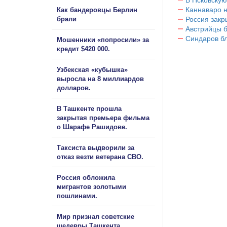
Каннаваро н
Как бандеровцы Берлин
брали
Россия закр
Австрийцы б
Синдаров бл
Мошенники «попросили» за
кредит $420 000.
Узбекская «кубышка»
выросла на 8 миллиардов
долларов.
В Ташкенте прошла
закрытая премьера фильма
о Шарафе Рашидове.
Таксиста выдворили за
отказ везти ветерана СВО.
Россия обложила
мигрантов золотыми
пошлинами.
Мир признал советские
шедевры Ташкента