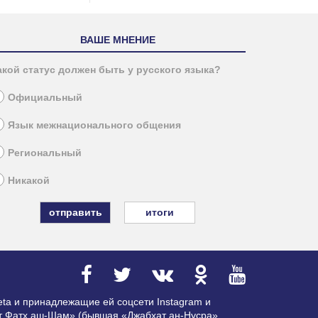
ВАШЕ МНЕНИЕ
акой статус должен быть у русского языка?
Официальный
Язык межнационального общения
Региональный
Никакой
итоги
ta и принадлежащие ей соцсети Instagram и
ат Фатх аш-Шам» (бывшая «Джабхат ан-Нусра»,