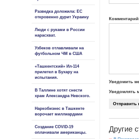
Разведка доложила: ЕС
откровенно дурит Украину
Комментарий
Люди с руками в России
нарасхват.
Узбеков отлавливали на
футбольном ЧМ в США
«Ташкентский» Ил-114
прилетел в Бухару на
испытания.
Уведомить ме
В Таллине хотят снести
Уведомлять м
храм Александра Невского.
Наркобизнес в Ташкенте
ворочает миллиардами
Создание COVID-19
Другие с
оплачивали американцы.
В Псковскую