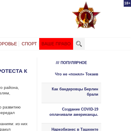
18+
ОРОВЬЕ
СПОРТ
ВАШЕ ПРАВО
/// ПОПУЛЯРНОЕ
РОТЕСТА К
Что не «понял» Токаев
о района,
Как бандеровцы Берлин
елям,
брали
о развитию
Создание COVID-19
передал
оплачивали американцы.
в
аниям: из них
ракул
Наркобизнес в Ташкенте