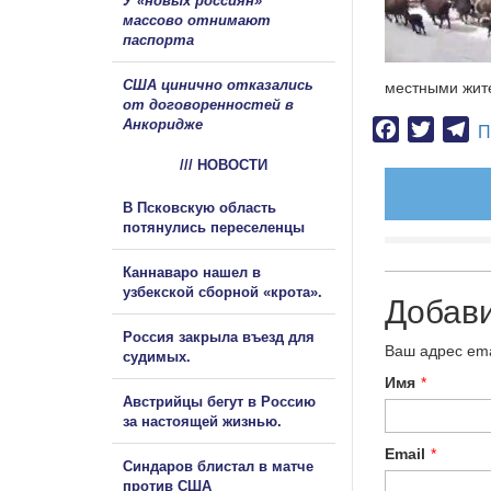
У «новых россиян»
массово отнимают
паспорта
США цинично отказались
местными жит
от договоренностей в
Анкоридже
Facebook
Twitter
Te
П
/// НОВОСТИ
В Псковскую область
потянулись переселенцы
Каннаваро нашел в
узбекской сборной «крота».
Добав
Россия закрыла въезд для
Ваш адрес ema
судимых.
Имя
*
Австрийцы бегут в Россию
за настоящей жизнью.
Email
*
Синдаров блистал в матче
против США