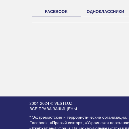
FACEBOOK
ОДНОКЛАССНИКИ
2004-2024 © VESTI.UZ
ВСЕ ПРАВА ЗАЩИЩЕНЫ
* Экстремистские и террористические организации
Facebook, «Правый сектор», «Украинская повстанч
«Джебхат ан-Нусра»), Национал-Большевистская п