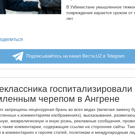
В Узбекистане умышленное тяжко
повреждение карается сроком от 
лет.
legram
оделиться
Подписывайтесь на канал Вести.UZ в Telegram
классника госпитализировали 
мленным черепом в Ангрене
х запрещены нецензурная брань во всех видах (включая замену б
пленных к комментариям изображениях), высказывания, разжигаю
ную, межрелигиозную и иную рознь, рекламные сообщения, прово
а также комментарии, содержащие ссылки на сторонние сайты. Так
 в комментариях к героям статей, политикам и международным л