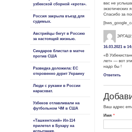
вас не услыша
узбекской сборной «крота».
экзотических 
Спасибо за п
Россия закрыла въезд для
судимых.
[bws_google_c
Австрийцы бегут в Россию
ЭРГАШ
за настоящей жизнью.
16.03.2021 в 14
Синдаров блистал в матче
«В Узбекистан
против США
лет» — вот эт
надо бы !
Разведка доложила: ЕС
откровенно дурит Украину
Ответить
Люди с руками в России
нарасхват.
Добав
Узбеков отлавливали на
Ваш адрес ema
футбольном ЧМ в США
Имя
*
«Ташкентский» Ил-114
прилетел в Бухару на
испытания.