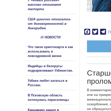
У «новых россиян»
массово отнимают
паспорта
США цинично отказались
от договоренностей в
Анкоридже
Facebook
Twitter
Te
П
/// НОВОСТИ
Что такое криптокарта и как
использовать в
повседневной жизни
Индийцы и белорусы
подкармливают Узбекистан.
Старше
проло
Узбеки любят кататься в
Россию.
В комментария
или на прикре
В Псковскую область
межнациональ
потянулись переселенцы
оскорбления, 
не обращаться
Каннаваро нашел в