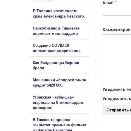
Email
*
В Таллине хотят снести
храм Александра Невского.
Наркобизнес в Ташкенте
Комментарий
ворочает миллиардами
Создание COVID-19
оплачивали американцы.
Как бандеровцы Берлин
брали
Мошенники «попросили» за
кредит $420 000.
Уведомить ме
Узбекская «кубышка»
Уведомлять м
выросла на 8 миллиардов
долларов.
В Ташкенте прошла
закрытая премьера фильма
о Шарафе Рашидове.