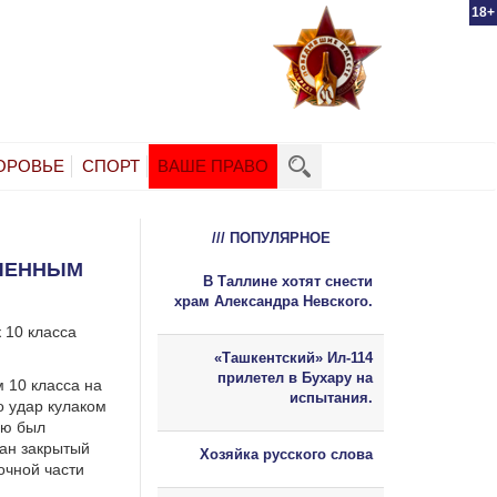
18+
ОРОВЬЕ
СПОРТ
ВАШЕ ПРАВО
/// ПОПУЛЯРНОЕ
ЛЕННЫМ
В Таллине хотят снести
храм Александра Невского.
 10 класса
«Ташкентский» Ил-114
прилетел в Бухару на
м 10 класса на
испытания.
о удар кулаком
лю был
ван закрытый
Хозяйка русского слова
очной части