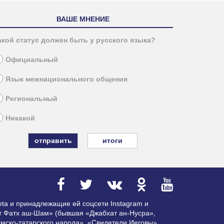
ВАШЕ МНЕНИЕ
акой статус должен быть у русского языка?
Официальный
Язык межнационального общения
Региональный
Никакой
итоги
ta и принадлежащие ей соцсети Instagram и
ат Фатх аш-Шам» (бывшая «Джабхат ан-Нусра»,
мско-татарского народа», «Свидетели Иеговы»,