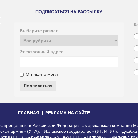
ПОДПИСАТЬСЯ НА РАССЫЛКУ
К
Выберите раздел:
Электронный адрес:
Отпишите меня
Подписаться
ГЛАВНАЯ
РЕКЛАМА НА САЙТЕ
, запрещенные в Российской Федерации: американская компания Me
еская армия» (УПА), «Исламское государство» (ИГ, ИГИЛ), «Джабх
артия (НБП), «Аль-Каида», «УНА-УНСО», «Талибан», «Меджлис кры