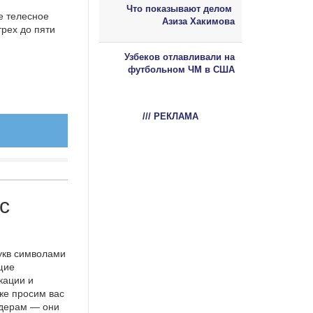
Что показывают делом
е телесное
Азиза Хакимова
трех до пяти
Узбеков отлавливали на
футбольном ЧМ в США
/// РЕКЛАМА
с
укв символами
щие
кации и
же просим вас
идерам — они