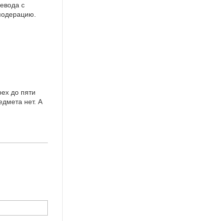
евода с
 модерацию.
ех до пяти
едмета нет. А