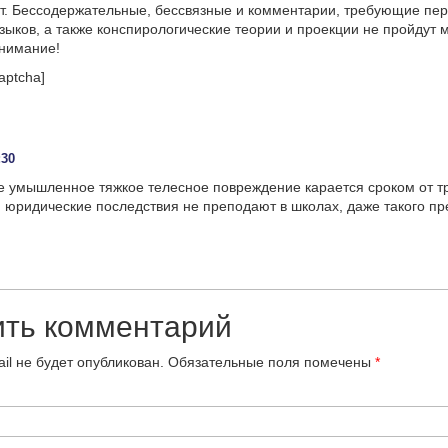
т. Бессодержательные, бессвязные и комментарии, требующие пер
языков, а также конспирологические теории и проекции не пройдут
онимание!
aptcha]
:
:30
е умышленное тяжкое телесное повреждение карается сроком от тр
и юридические последствия не преподают в школах, даже такого пр
ить комментарий
il не будет опубликован.
Обязательные поля помечены
*