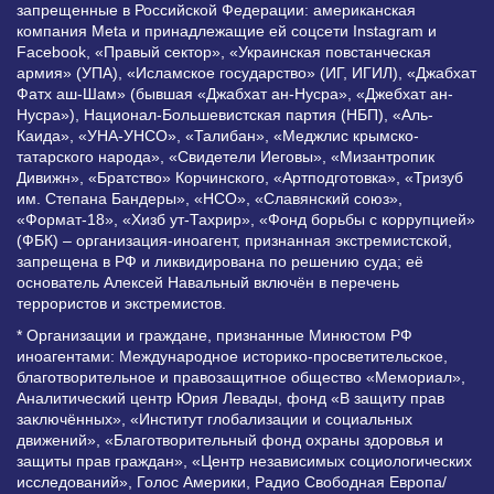
запрещенные в Российской Федерации: американская
компания Meta и принадлежащие ей соцсети Instagram и
Facebook, «Правый сектор», «Украинская повстанческая
армия» (УПА), «Исламское государство» (ИГ, ИГИЛ), «Джабхат
Фатх аш-Шам» (бывшая «Джабхат ан-Нусра», «Джебхат ан-
Нусра»), Национал-Большевистская партия (НБП), «Аль-
Каида», «УНА-УНСО», «Талибан», «Меджлис крымско-
татарского народа», «Свидетели Иеговы», «Мизантропик
Дивижн», «Братство» Корчинского, «Артподготовка», «Тризуб
им. Степана Бандеры», «НСО», «Славянский союз»,
«Формат-18», «Хизб ут-Тахрир», «Фонд борьбы с коррупцией»
(ФБК) – организация-иноагент, признанная экстремистской,
запрещена в РФ и ликвидирована по решению суда; её
основатель Алексей Навальный включён в перечень
террористов и экстремистов.
* Организации и граждане, признанные Минюстом РФ
иноагентами: Международное историко-просветительское,
благотворительное и правозащитное общество «Мемориал»,
Аналитический центр Юрия Левады, фонд «В защиту прав
заключённых», «Институт глобализации и социальных
движений», «Благотворительный фонд охраны здоровья и
защиты прав граждан», «Центр независимых социологических
исследований», Голос Америки, Радио Свободная Европа/