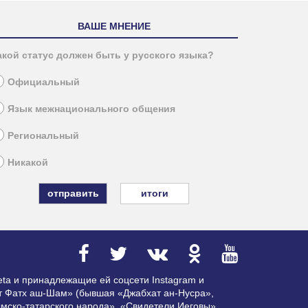
ВАШЕ МНЕНИЕ
акой статус должен быть у русского языка?
Официальный
Язык межнационального общения
Региональный
Никакой
итоги
ta и принадлежащие ей соцсети Instagram и
ат Фатх аш-Шам» (бывшая «Джабхат ан-Нусра»,
мско-татарского народа», «Свидетели Иеговы»,