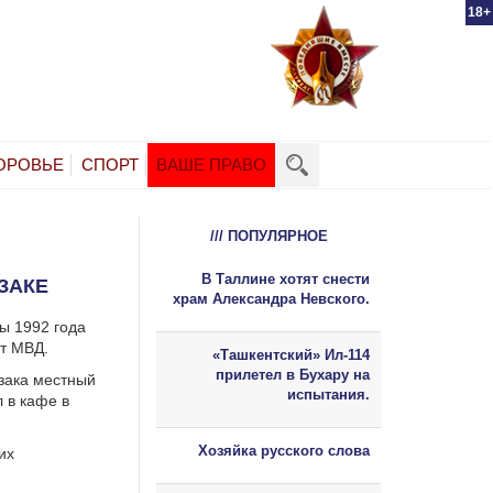
18+
ОРОВЬЕ
СПОРТ
ВАШЕ ПРАВО
/// ПОПУЛЯРНОЕ
В Таллине хотят снести
ЗАКЕ
храм Александра Невского.
ы 1992 года
ет МВД.
«Ташкентский» Ил-114
прилетел в Бухару на
зака местный
испытания.
л в кафе в
Хозяйка русского слова
их