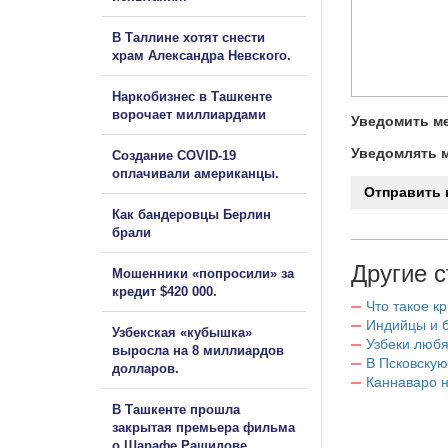
В Таллине хотят снести
храм Александра Невского.
Наркобизнес в Ташкенте
ворочает миллиардами
Уведомить ме
Уведомлять м
Создание COVID-19
оплачивали американцы.
Как бандеровцы Берлин
брали
Другие с
Мошенники «попросили» за
кредит $420 000.
Что такое к
Индийцы и 
Узбекская «кубышка»
Узбеки любя
выросла на 8 миллиардов
В Псковскую
долларов.
Каннаваро н
В Ташкенте прошла
закрытая премьера фильма
о Шарафе Рашидове.