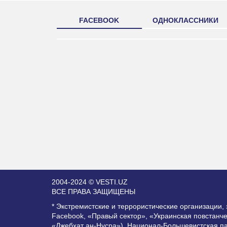
FACEBOOK
ОДНОКЛАССНИКИ
2004-2024 © VESTI.UZ
ВСЕ ПРАВА ЗАЩИЩЕНЫ
* Экстремистские и террористические организации
Facebook, «Правый сектор», «Украинская повстанч
«Джебхат ан-Нусра»), Национал-Большевистская п