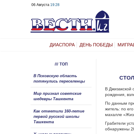
06 Августа
19:28
ДИАСПОРА
ДЕНЬ ПОБЕДЫ
МИГРА
/// ТОП
В Псковскую область
СТО
потянулись переселенцы
В Джизакской 
Мир признал советские
рождения, взл
шедевры Ташкента
По данным пре
житель: по ег
Как отметили 160-летие
махалле «Жиз
первой русской школы
Ташкента
Грабители уст
обнаружены 20