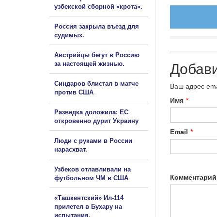
узбекской сборной «крота».
Россия закрыла въезд для
судимых.
Австрийцы бегут в Россию
за настоящей жизнью.
Добав
Синдаров блистал в матче
Ваш адрес ema
против США
Имя
*
Разведка доложила: ЕС
откровенно дурит Украину
Email
*
Люди с руками в России
нарасхват.
Узбеков отлавливали на
Комментарий
футбольном ЧМ в США
«Ташкентский» Ил-114
прилетел в Бухару на
испытания.