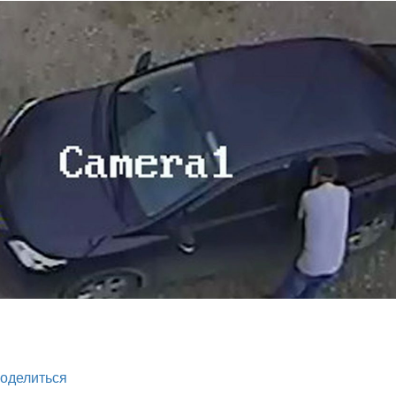
legram
оделиться