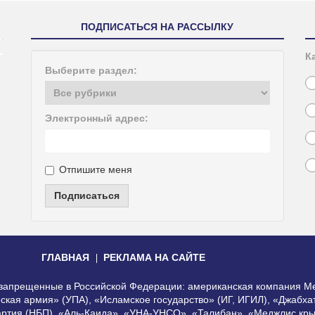
ПОДПИСАТЬСЯ НА РАССЫЛКУ
К
Выберите раздел:
Электронный адрес:
Отпишите меня
Подписаться
ГЛАВНАЯ
РЕКЛАМА НА САЙТЕ
, запрещенные в Российской Федерации: американская компания Me
еская армия» (УПА), «Исламское государство» (ИГ, ИГИЛ), «Джабх
артия (НБП), «Аль-Каида», «УНА-УНСО», «Талибан», «Меджлис кры