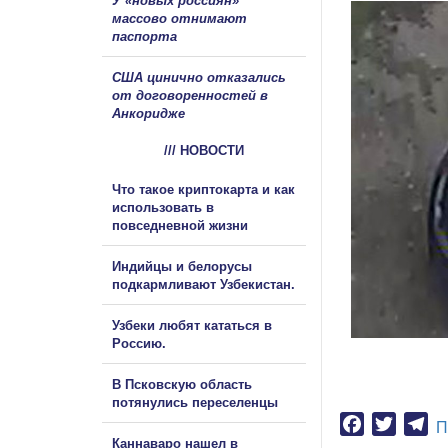
У «новых россиян»
массово отнимают
паспорта
США цинично отказались
от договоренностей в
Анкоридже
/// НОВОСТИ
Что такое криптокарта и как
использовать в
повседневной жизни
Индийцы и белорусы
подкармливают Узбекистан.
Узбеки любят кататься в
Россию.
В Псковскую область
потянулись переселенцы
Facebook
Twitter
Te
П
Каннаваро нашел в