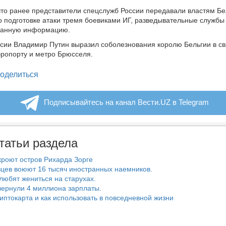
то ранее представители спецслужб России передавали властям Бе
подготовке атаки тремя боевиками ИГ, разведывательные службы
данную информацию.
сии Владимир Путин выразил соболезнования королю Бельгии в св
эропорту и метро Брюсселя.
legram
оделиться
Подписывайтесь на канал Вести.UZ в Telegram
татьи раздела
роют остров Рихарда Зорге
цев воюют 16 тысяч иностранных наемников.
любят жениться на старухах.
ернули 4 миллиона зарплаты.
риптокарта и как использовать в повседневной жизни