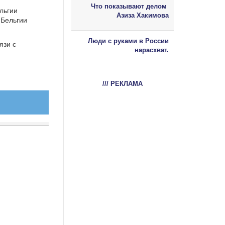
Что показывают делом
льгии
Азиза Хакимова
 Бельгии
Люди с руками в России
язи с
нарасхват.
/// РЕКЛАМА