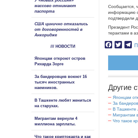
У «новых россиян»
массово отнимают
Сообщается, ч
паспорта
информацию о 
подтвердили 
США цинично отказались
Президент Рос
от договоренностей в
терактами в а
Анкоридже
Facebook
Twitter
Te
П
/// НОВОСТИ
Японцам откроют остров
Рихарда Зорге
За бандеровцев воюют 16
тысяч иностранных
Другие с
наемников.
Японцам отк
В Ташкенте любят жениться
За бандеров
на старухах.
В Ташкенте 
Мигрантам в
Мигрантам вернули 4
Что такое к
миллиона зарплаты.
Что такое криптокарта и как