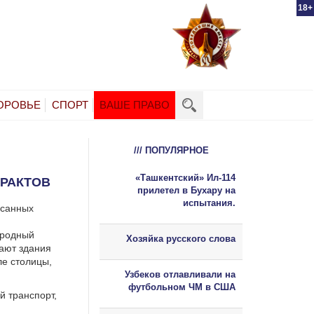
18+
ОРОВЬЕ
СПОРТ
ВАШЕ ПРАВО
/// ПОПУЛЯРНОЕ
«Ташкентский» Ил-114
ЕРАКТОВ
прилетел в Бухару на
испытания.
осанных
ародный
Хозяйка русского слова
кают здания
ле столицы,
Узбеков отлавливали на
футбольном ЧМ в США
й транспорт,