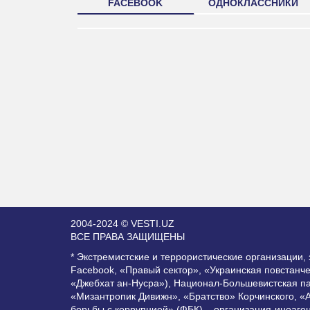
FACEBOOK
ОДНОКЛАССНИКИ
2004-2024 © VESTI.UZ
ВСЕ ПРАВА ЗАЩИЩЕНЫ
* Экстремистские и террористические организации
Facebook, «Правый сектор», «Украинская повстанч
«Джебхат ан-Нусра»), Национал-Большевистская п
«Мизантропик Дивижн», «Братство» Корчинского, «
борьбы с коррупцией» (ФБК) – организация-иноаге