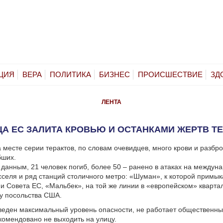
ЦИЯ
ВЕРА
ПОЛИТИКА
БИЗНЕС
ПРОИСШЕСТВИЕ
ЗД
ЛЕНТА
А ЕС ЗАЛИТА КРОВЬЮ И ОСТАНКАМИ ЖЕРТВ Т
 месте серии терактов, по словам очевидцев, много крови и разбр
бших.
данным, 21 человек погиб, более 50 – ранено в атаках на междун
селя и ряд станций столичного метро: «Шуман», к которой примы
и Совета ЕС, «Мальбек», на той же линии в «европейском» кварта
у посольства США.
веден максимальный уровень опасности, не работает общественны
омендовано не выходить на улицу.