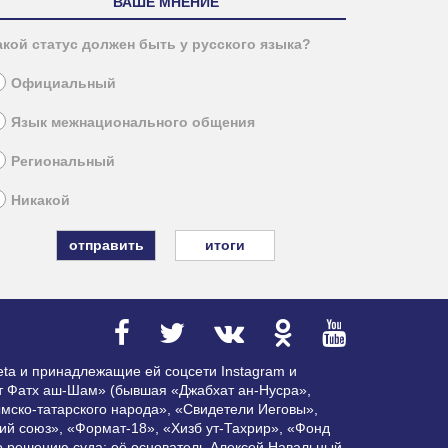
ВАШЕ МНЕНИЕ
акой статус должен быть у русского языка?
Официальный
Язык межнационального общения
Региональный
Никакой
итоги
ta и принадлежащие ей соцсети Instagram и
ат Фатх аш-Шам» (бывшая «Джабхат ан-Нусра»,
мско-татарского народа», «Свидетели Иеговы»,
ий союз», «Формат-18», «Хизб ут-Тахрир», «Фонд
по решению суда; её основатель Алексей Навальный