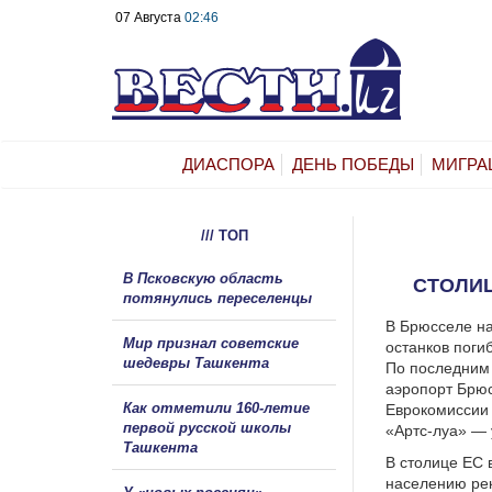
07 Августа
02:46
ДИАСПОРА
ДЕНЬ ПОБЕДЫ
МИГРА
/// ТОП
В Псковскую область
СТОЛИЦ
потянулись переселенцы
В Брюсселе на
Мир признал советские
останков поги
шедевры Ташкента
По последним 
аэропорт Брюс
Как отметили 160-летие
Еврокомиссии 
первой русской школы
«Артс-луа» — 
Ташкента
В столице ЕС 
населению рек