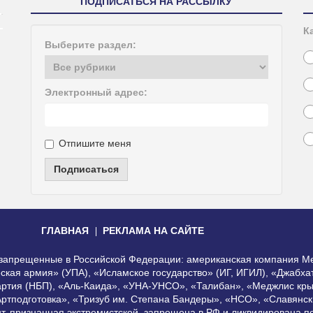
ПОДПИСАТЬСЯ НА РАССЫЛКУ
К
Выберите раздел:
Электронный адрес:
Отпишите меня
Подписаться
ГЛАВНАЯ
РЕКЛАМА НА САЙТЕ
, запрещенные в Российской Федерации: американская компания Me
еская армия» (УПА), «Исламское государство» (ИГ, ИГИЛ), «Джабх
артия (НБП), «Аль-Каида», «УНА-УНСО», «Талибан», «Меджлис кры
Артподготовка», «Тризуб им. Степана Бандеры», «НСО», «Славянск
нт, признанная экстремистской, запрещена в РФ и ликвидирована 