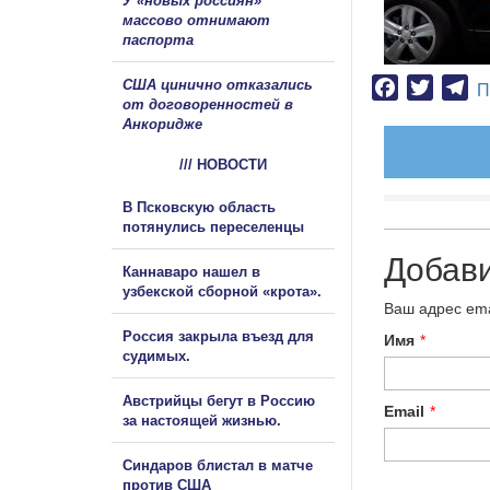
У «новых россиян»
массово отнимают
паспорта
США цинично отказались
Facebook
Twitter
Te
П
от договоренностей в
Анкоридже
/// НОВОСТИ
В Псковскую область
потянулись переселенцы
Добав
Каннаваро нашел в
узбекской сборной «крота».
Ваш адрес ema
Россия закрыла въезд для
Имя
*
судимых.
Австрийцы бегут в Россию
Email
*
за настоящей жизнью.
Синдаров блистал в матче
против США