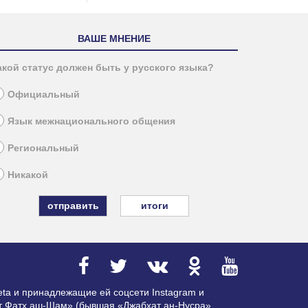
ВАШЕ МНЕНИЕ
акой статус должен быть у русского языка?
Официальный
Язык межнационального общения
Региональный
Никакой
итоги
ta и принадлежащие ей соцсети Instagram и
ат Фатх аш-Шам» (бывшая «Джабхат ан-Нусра»,