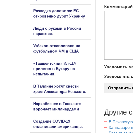
Комментарий
Разведка доложила: ЕС
откровенно дурит Украину
Люди с руками в России
нарасхват.
Узбеков отлавливали на
футбольном ЧМ в США
«Ташкентский» Ил-114
Уведомить ме
прилетел в Бухару на
испытания.
Уведомлять м
В Таллине хотят снести
храм Александра Невского.
Наркобизнес в Ташкенте
ворочает миллиардами
Другие с
Создание COVID-19
В Псковскую
оплачивали американцы.
Каннаваро н
Россия закр