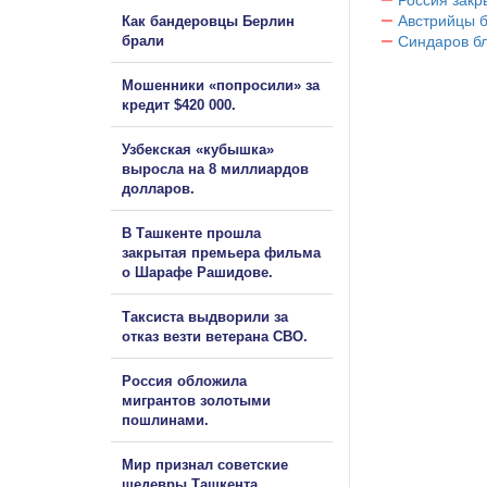
Австрийцы б
Как бандеровцы Берлин
брали
Синдаров бл
Мошенники «попросили» за
кредит $420 000.
Узбекская «кубышка»
выросла на 8 миллиардов
долларов.
В Ташкенте прошла
закрытая премьера фильма
о Шарафе Рашидове.
Таксиста выдворили за
отказ везти ветерана СВО.
Россия обложила
мигрантов золотыми
пошлинами.
Мир признал советские
шедевры Ташкента