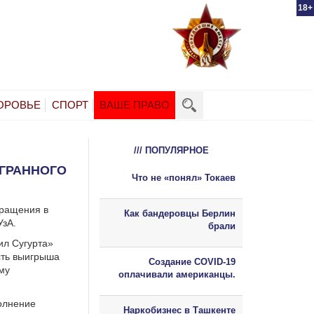
18+
ОРОВЬЕ
СПОРТ
ВАШЕ ПРАВО
/// ПОПУЛЯРНОЕ
ГРАННОГО
Что не «понял» Токаев
бращения в
Как бандеровцы Берлин
УзА.
брали
ил Сугурта»
ть выигрыша
Создание COVID-19
му
оплачивали американцы.
олнение
Наркобизнес в Ташкенте