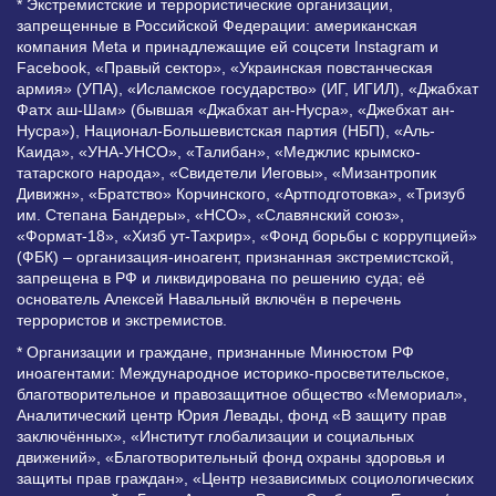
* Экстремистские и террористические организации,
запрещенные в Российской Федерации: американская
компания Meta и принадлежащие ей соцсети Instagram и
Facebook, «Правый сектор», «Украинская повстанческая
армия» (УПА), «Исламское государство» (ИГ, ИГИЛ), «Джабхат
Фатх аш-Шам» (бывшая «Джабхат ан-Нусра», «Джебхат ан-
Нусра»), Национал-Большевистская партия (НБП), «Аль-
Каида», «УНА-УНСО», «Талибан», «Меджлис крымско-
татарского народа», «Свидетели Иеговы», «Мизантропик
Дивижн», «Братство» Корчинского, «Артподготовка», «Тризуб
им. Степана Бандеры», «НСО», «Славянский союз»,
«Формат-18», «Хизб ут-Тахрир», «Фонд борьбы с коррупцией»
(ФБК) – организация-иноагент, признанная экстремистской,
запрещена в РФ и ликвидирована по решению суда; её
основатель Алексей Навальный включён в перечень
террористов и экстремистов.
* Организации и граждане, признанные Минюстом РФ
иноагентами: Международное историко-просветительское,
благотворительное и правозащитное общество «Мемориал»,
Аналитический центр Юрия Левады, фонд «В защиту прав
заключённых», «Институт глобализации и социальных
движений», «Благотворительный фонд охраны здоровья и
защиты прав граждан», «Центр независимых социологических