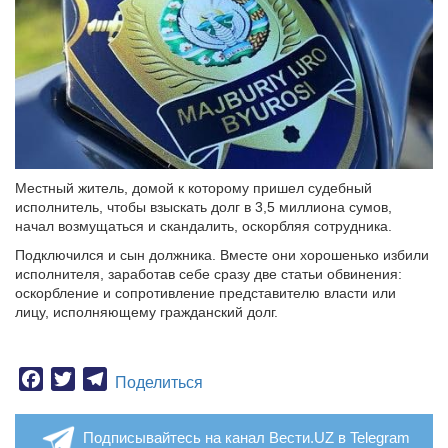
Местный житель, домой к которому пришел судебный
исполнитель, чтобы взыскать долг в 3,5 миллиона сумов,
начал возмущаться и скандалить, оскорбляя сотрудника.
Подключился и сын должника. Вместе они хорошенько избили
исполнителя, заработав себе сразу две статьи обвинения:
оскорбление и сопротивление представителю власти или
лицу, исполняющему гражданский долг.
Facebook
Twitter
Telegram
Поделиться
Подписывайтесь на канал Вести.UZ в Telegram