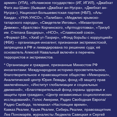
армия» (УПА), «Исламское государство» (ИГ, ИГИЛ), «Джабхат
Фатх аш-Шам» (бывшая «Джабхат ан-Нусра», «Джебхат ан-
Нусра»), Национал-Большевистская партия (НБП), «Аль-
Каида», «УНА-УНСО», «Талибан», «Меджлис крымско-
татарского народа», «Свидетели Иеговы», «Мизантропик
Дивижн», «Братство» Корчинского, «Артподготовка», «Тризуб
им. Степана Бандеры», «НСО», «Славянский союз»,
«Формат-18», «Хизб ут-Тахрир», «Фонд борьбы с коррупцией»
(ФБК) – организация-иноагент, признанная экстремистской,
запрещена в РФ и ликвидирована по решению суда; её
основатель Алексей Навальный включён в перечень
террористов и экстремистов.
* Организации и граждане, признанные Минюстом РФ
иноагентами: Международное историко-просветительское,
благотворительное и правозащитное общество «Мемориал»,
Аналитический центр Юрия Левады, фонд «В защиту прав
заключённых», «Институт глобализации и социальных
движений», «Благотворительный фонд охраны здоровья и
защиты прав граждан», «Центр независимых социологических
исследований», Голос Америки, Радио Свободная Европа/
Радио Свобода, телеканал «Настоящее время»,
Кавказ.Реалии, Крым.Реалии, Сибирь.Реалии, правозащитник
Лев Пономарёв, журналисты Людмила Савицкая и Сергей