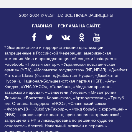
2004-2024 © VESTI.UZ
ВСЕ ПРАВА ЗАЩИЩЕНЫ
ГЛАВНАЯ
РЕКЛАМА НА САЙТЕ
* Экстремистские и террористические организации,
запрещенные в Российской Федерации: американская
компания Meta и принадлежащие ей соцсети Instagram и
Facebook, «Правый сектор», «Украинская повстанческая
армия» (УПА), «Исламское государство» (ИГ, ИГИЛ), «Джабхат
Фатх аш-Шам» (бывшая «Джабхат ан-Нусра», «Джебхат ан-
Нусра»), Национал-Большевистская партия (НБП), «Аль-
Каида», «УНА-УНСО», «Талибан», «Меджлис крымско-
татарского народа», «Свидетели Иеговы», «Мизантропик
Дивижн», «Братство» Корчинского, «Артподготовка», «Тризуб
им. Степана Бандеры», «НСО», «Славянский союз»,
«Формат-18», «Хизб ут-Тахрир», «Фонд борьбы с коррупцией»
(ФБК) – организация-иноагент, признанная экстремистской,
запрещена в РФ и ликвидирована по решению суда; её
основатель Алексей Навальный включён в перечень
террористов и экстремистов.