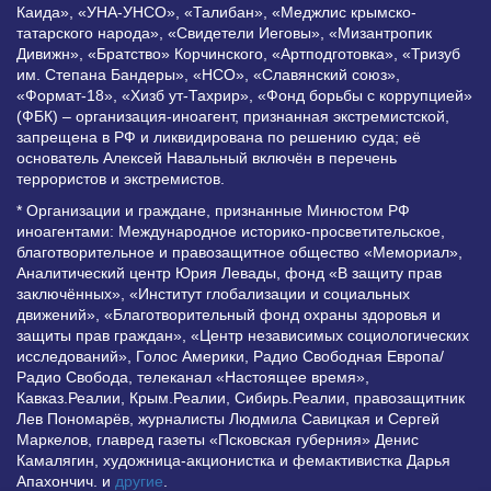
Каида», «УНА-УНСО», «Талибан», «Меджлис крымско-
татарского народа», «Свидетели Иеговы», «Мизантропик
Дивижн», «Братство» Корчинского, «Артподготовка», «Тризуб
им. Степана Бандеры», «НСО», «Славянский союз»,
«Формат-18», «Хизб ут-Тахрир», «Фонд борьбы с коррупцией»
(ФБК) – организация-иноагент, признанная экстремистской,
запрещена в РФ и ликвидирована по решению суда; её
основатель Алексей Навальный включён в перечень
террористов и экстремистов.
* Организации и граждане, признанные Минюстом РФ
иноагентами: Международное историко-просветительское,
благотворительное и правозащитное общество «Мемориал»,
Аналитический центр Юрия Левады, фонд «В защиту прав
заключённых», «Институт глобализации и социальных
движений», «Благотворительный фонд охраны здоровья и
защиты прав граждан», «Центр независимых социологических
исследований», Голос Америки, Радио Свободная Европа/
Радио Свобода, телеканал «Настоящее время»,
Кавказ.Реалии, Крым.Реалии, Сибирь.Реалии, правозащитник
Лев Пономарёв, журналисты Людмила Савицкая и Сергей
Маркелов, главред газеты «Псковская губерния» Денис
Камалягин, художница-акционистка и фемактивистка Дарья
Апахончич. и
другие
.