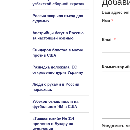
Добав
узбекской сборной «крота».
Ваш адрес ema
Россия закрыла въезд для
Имя
*
судимых.
Австрийцы бегут в Россию
за настоящей жизнью.
Email
*
Синдаров блистал в матче
против США
Комментарий
Разведка доложила: ЕС
откровенно дурит Украину
Люди с руками в России
нарасхват.
Узбеков отлавливали на
футбольном ЧМ в США
«Ташкентский» Ил-114
прилетел в Бухару на
Уведомить ме
испытания.