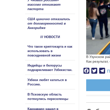
У «новых россиян»
массово отнимают
паспорта
США цинично отказались
от договоренностей в
Анкоридже
/// НОВОСТИ
Что такое криптокарта и как
использовать в
повседневной жизни
В Узунском ра
Как результат
Индийцы и белорусы
подкармливают Узбекистан.
Facebook
Twitter
Te
П
Узбеки любят кататься в
Россию.
В Псковскую область
потянулись переселенцы
Каннаваро нашел в