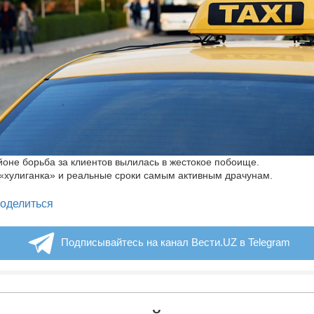
йоне борьба за клиентов вылилась в жестокое побоище.
, «хулиганка» и реальные сроки самым активным драчунам.
legram
оделиться
Подписывайтесь на канал Вести.UZ в Telegram