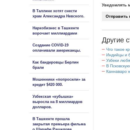
Уведомлять м
В Таллине хотят снести
храм Александра Невского.
Наркобизнес в Ташкенте
ворочает миллиардами
Другие с
Создание COVID-19
Что такое к
оплачивали американцы.
Индийцы и 
Узбеки любя
Как бандеровцы Берлин
В Псковскую
брали
Каннаваро н
Мошенники «попросили» за
кредит $420 000.
Узбекская «кубышка»
выросла на 8 миллиардов
долларов.
В Ташкенте прошла
закрытая премьера фильма
о Шарафе Рашидове.