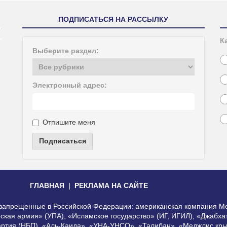
ПОДПИСАТЬСЯ НА РАССЫЛКУ
К
Выберите раздел:
Электронный адрес:
Отпишите меня
Подписаться
ГЛАВНАЯ
РЕКЛАМА НА САЙТЕ
, запрещенные в Российской Федерации: американская компания Me
еская армия» (УПА), «Исламское государство» (ИГ, ИГИЛ), «Джабх
артия (НБП), «Аль-Каида», «УНА-УНСО», «Талибан», «Меджлис кры