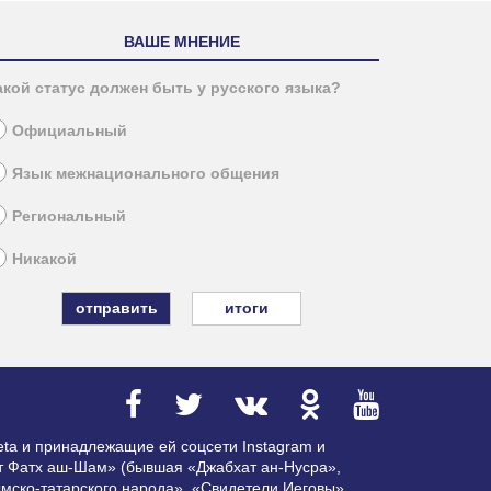
ВАШЕ МНЕНИЕ
акой статус должен быть у русского языка?
Официальный
Язык межнационального общения
Региональный
Никакой
итоги
ta и принадлежащие ей соцсети Instagram и
ат Фатх аш-Шам» (бывшая «Джабхат ан-Нусра»,
мско-татарского народа», «Свидетели Иеговы»,