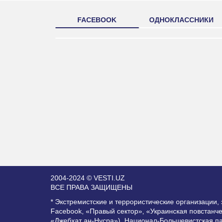
FACEBOOK
ОДНОКЛАССНИКИ
2004-2024 © VESTI.UZ
ВСЕ ПРАВА ЗАЩИЩЕНЫ
* Экстремистские и террористические организации
Facebook, «Правый сектор», «Украинская повстанч
«Джебхат ан-Нусра»), Национал-Большевистская п