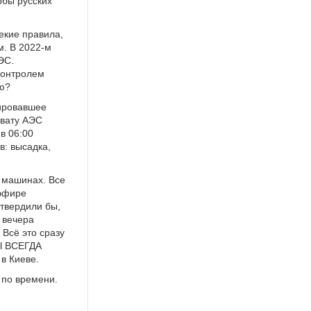
обы русских
екие правила,
. В 2022-м
ЭС.
контролем
ию?
тировавшее
хвату АЭС
в 06:00
в: высадка,
 машинах. Все
 эфире
дтвердили бы,
 вечера
 Всё это сразу
БЫ ВСЕГДА
в Киеве.
 по времени.