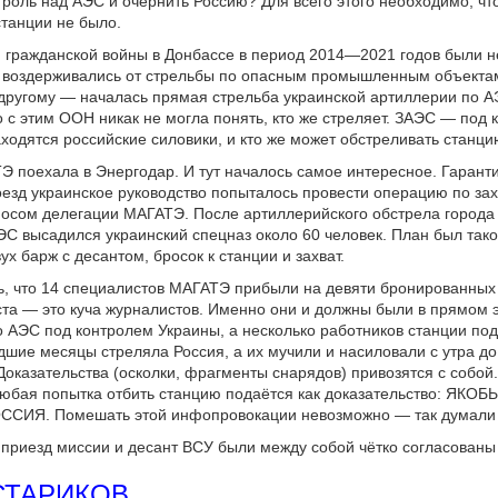
троль над АЭС и очернить Россию? Для всего этого необходимо, чт
станции не было.
 гражданской войны в Донбассе в период 2014—2021 годов были н
 воздерживались от стрельбы по опасным промышленным объектам
другому — началась прямая стрельба украинской артиллерии по А
с этим ООН никак не могла понять, кто же стреляет. ЗАЭС — под 
аходятся российские силовики, и кто же может обстреливать станц
 поехала в Энергодар. И тут началось самое интересное. Гаран
езд украинское руководство попыталось провести операцию по за
осом делегации МАГАТЭ. После артиллерийского обстрела города 
ЭС высадился украинский спецназ около 60 человек. План был тако
х барж с десантом, бросок к станции и захват.
ь, что 14 специалистов МАГАТЭ прибыли на девяти бронированных
та — это куча журналистов. Именно они и должны были в прямом
то АЭС под контролем Украины, а несколько работников станции по
дшие месяцы стреляла Россия, а их мучили и насиловали с утра до
 Доказательства (осколки, фрагменты снарядов) привозятся с собой.
любая попытка отбить станцию подаётся как доказательство: ЯКО
СИЯ. Помешать этой инфопровокации невозможно — так думали 
 приезд миссии и десант ВСУ были между собой чётко согласованы
 СТАРИКОВ