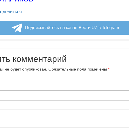
legram
оделиться
Подписывайтесь на канал Вести.UZ в Telegram
ить комментарий
il не будет опубликован.
Обязательные поля помечены
*