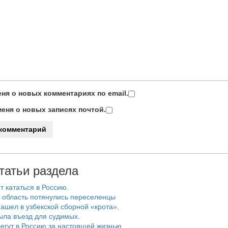
ня о новых комментариях по email.
еня о новых записях почтой.
татьи раздела
т кататься в Россию.
 область потянулись переселенцы
ашел в узбекской сборной «крота».
ыла въезд для судимых.
егут в Россию за настоящей жизнью.