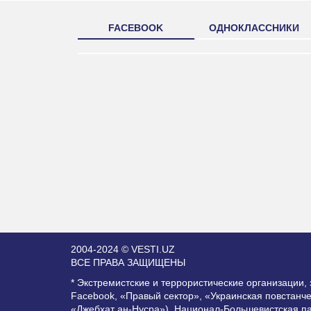
FACEBOOK
ОДНОКЛАССНИКИ
2004-2024 © VESTI.UZ
ВСЕ ПРАВА ЗАЩИЩЕНЫ
* Экстремистские и террористические организации
Facebook, «Правый сектор», «Украинская повстанч
«Джебхат ан-Нусра»), Национал-Большевистская п