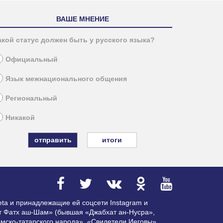
ВАШЕ МНЕНИЕ
акой статус должен быть у русского языка?
Официальный
Язык межнационального общения
Региональный
Никакой
итоги
ta и принадлежащие ей соцсети Instagram и
ат Фатх аш-Шам» (бывшая «Джабхат ан-Нусра»,
мско-татарского народа», «Свидетели Иеговы»,