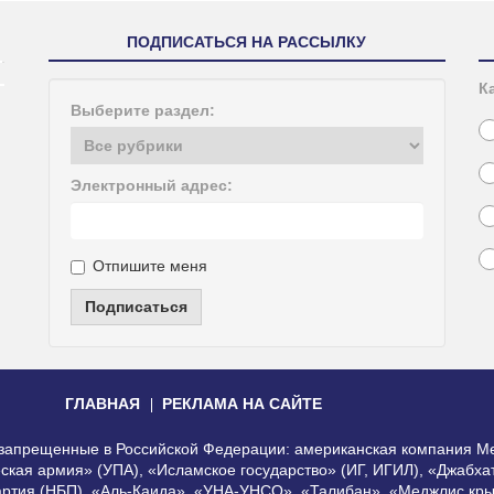
ПОДПИСАТЬСЯ НА РАССЫЛКУ
К
Выберите раздел:
Электронный адрес:
Отпишите меня
Подписаться
ГЛАВНАЯ
РЕКЛАМА НА САЙТЕ
, запрещенные в Российской Федерации: американская компания Me
еская армия» (УПА), «Исламское государство» (ИГ, ИГИЛ), «Джабх
артия (НБП), «Аль-Каида», «УНА-УНСО», «Талибан», «Меджлис кры