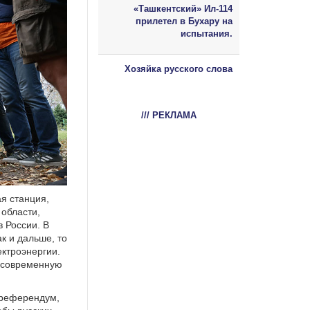
«Ташкентский» Ил-114
прилетел в Бухару на
испытания.
Хозяйка русского слова
/// РЕКЛАМА
я станция,
 области,
 России. В
к и дальше, то
ектроэнергии.
 современную
 референдум,