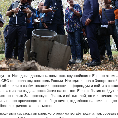
ругого. Исходные данные таковы: есть крупнейшая в Европе атомна
е СВО перешла под контроль России. Находится она в Запорожской
й объявили о своём желании провести референдум и войти в состав
ась активная выдача российских паспортов. Если события пойдут та
яет не только Запорожскую область и её жителей, но и источник эл
ышленное производство, вообще ничто, отдалённо напоминающее
без электричества невозможно.
ападными кураторами киевского режима встаёт задача: как сорвать