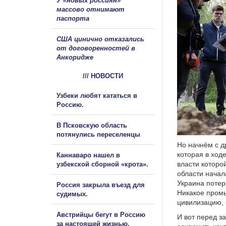
У «новых россиян»
массово отнимают
паспорта
США цинично отказались
от договоренностей в
Анкоридже
/// НОВОСТИ
Узбеки любят кататься в
Россию.
В Псковскую область
потянулись переселенцы
Но начнём с д
которая в ход
Каннаваро нашел в
власти которо
узбекской сборной «крота».
области начал
Украина потер
Россия закрыла въезд для
Никакое пром
судимых.
цивилизацию, 
Австрийцы бегут в Россию
И вот перед з
за настоящей жизнью.