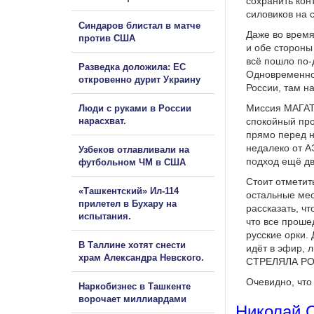
сохранить кон
силовиков на 
Синдаров блистал в матче
Даже во время
против США
и обе стороны
всё пошло по-
Разведка доложила: ЕС
Одновременно 
откровенно дурит Украину
России, там н
Миссия МАГАТЭ
Люди с руками в России
нарасхват.
спокойный про
прямо перед н
недалеко от А
Узбеков отлавливали на
подход ещё дву
футбольном ЧМ в США
Стоит отметит
«Ташкентский» Ил-114
остальные мес
прилетел в Бухару на
рассказать, ч
испытания.
что все проше
русские орки.
В Таллине хотят снести
идёт в эфир, 
храм Александра Невского.
СТРЕЛЯЛА РОС
Очевидно, что
Наркобизнес в Ташкенте
ворочает миллиардами
Николай