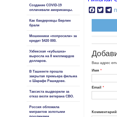
Создание COVID-19
Facebook
Twitter
Te
оплачивали американцы.
П
Как бандеровцы Берлин
брали
Мошенники «попросили» за
кредит $420 000.
Добав
Узбекская «кубышка»
выросла на 8 миллиардов
долларов.
Ваш адрес ema
Имя
*
В Ташкенте прошла
закрытая премьера фильма
о Шарафе Рашидове.
Email
*
Таксиста выдворили за
отказ везти ветерана СВО.
Россия обложила
мигрантов золотыми
Комментарий
пошлинами.