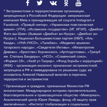
* Экстремистские и террористические организации,
запрещенные в Российской Федерации: американская
компания Meta и принадлежащие ей соцсети Instagram и
Facebook, «Правый сектор», «Украинская повстанческая
армия» (УПА), «Исламское государство» (ИГ, ИГИЛ), «Джабхат
Фатх аш-Шам» (бывшая «Джабхат ан-Нусра», «Джебхат ан-
Нусра»), Национал-Большевистская партия (НБП), «Аль-
Каида», «УНА-УНСО», «Талибан», «Меджлис крымско-
татарского народа», «Свидетели Иеговы», «Мизантропик
Дивижн», «Братство» Корчинского, «Артподготовка», «Тризуб
им. Степана Бандеры», «НСО», «Славянский союз»,
«Формат-18», «Хизб ут-Тахрир», «Фонд борьбы с коррупцией»
(ФБК) – организация-иноагент, признанная экстремистской,
запрещена в РФ и ликвидирована по решению суда; её
основатель Алексей Навальный включён в перечень
террористов и экстремистов.
* Организации и граждане, признанные Минюстом РФ
иноагентами: Международное историко-просветительское,
благотворительное и правозащитное общество «Мемориал»,
Аналитический центр Юрия Левады, фонд «В защиту прав
заключённых», «Институт глобализации и социальных