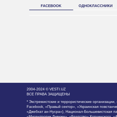
FACEBOOK
ОДНОКЛАССНИКИ
2004-2024 © VESTI.UZ
ВСЕ ПРАВА ЗАЩИЩЕНЫ
* Экстремистские и террористические организации
Facebook, «Правый сектор», «Украинская повстанч
«Джебхат ан-Нусра»), Национал-Большевистская п
«Мизантропик Дивижн», «Братство» Корчинского, «