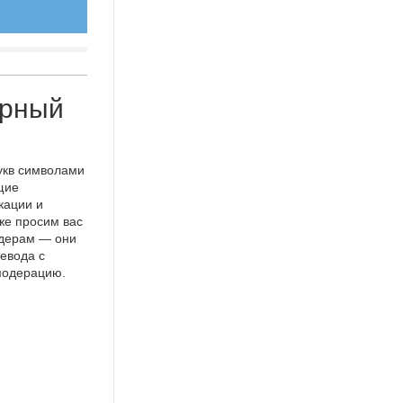
ерный
укв символами
щие
кации и
же просим вас
идерам — они
евода с
 модерацию.