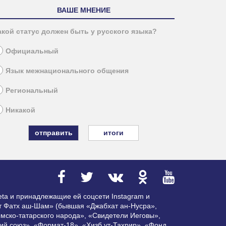
ВАШЕ МНЕНИЕ
акой статус должен быть у русского языка?
Официальный
Язык межнационального общения
Региональный
Никакой
итоги
ta и принадлежащие ей соцсети Instagram и
ат Фатх аш-Шам» (бывшая «Джабхат ан-Нусра»,
мско-татарского народа», «Свидетели Иеговы»,
ий союз», «Формат-18», «Хизб ут-Тахрир», «Фонд