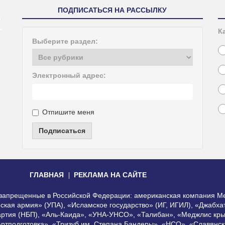
ПОДПИСАТЬСЯ НА РАССЫЛКУ
К
Выберите раздел:
Электронный адрес:
Отпишите меня
Подписаться
ГЛАВНАЯ
РЕКЛАМА НА САЙТЕ
, запрещенные в Российской Федерации: американская компания Me
еская армия» (УПА), «Исламское государство» (ИГ, ИГИЛ), «Джабх
артия (НБП), «Аль-Каида», «УНА-УНСО», «Талибан», «Меджлис кры
Артподготовка», «Тризуб им. Степана Бандеры», «НСО», «Славянск