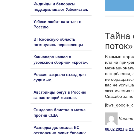
Индийцы и белорусы
подкармливают Узбекистан.
Узбеки любят кататься в
Россию.
Тайна 
В Псковскую область
поток»
потянулись переселенцы
В комментария
Каннаваро нашел в
или на прикре
узбекской сборной «крота».
межнациональ
оскорбления, 
Россия закрыла въезд для
не обращаться
судимых.
вас не услыша
экзотических 
Австрийцы бегут в Россию
Спасибо за п
за настоящей жизнью.
[bws_google_c
Синдаров блистал в матче
против США
Вален
Разведка доложила: ЕС
08.02.2023 в 23
откровенно дурит Украину