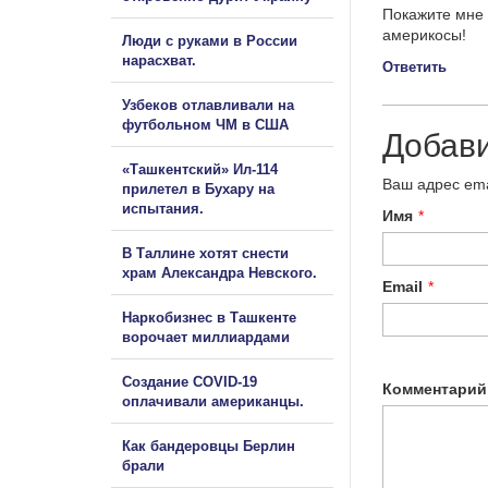
Покажите мне 
америкосы!
Люди с руками в России
нарасхват.
Ответить
Узбеков отлавливали на
футбольном ЧМ в США
Добав
«Ташкентский» Ил-114
Ваш адрес ema
прилетел в Бухару на
испытания.
Имя
*
В Таллине хотят снести
храм Александра Невского.
Email
*
Наркобизнес в Ташкенте
ворочает миллиардами
Создание COVID-19
Комментарий
оплачивали американцы.
Как бандеровцы Берлин
брали