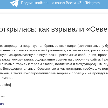
Подписывайтесь на канал Вести.UZ в Telegram
открылась: как взрывали «Сев
х запрещены нецензурная брань во всех видах (включая замену б
пленных к комментариям изображениях), высказывания, разжигаю
ную, межрелигиозную и иную рознь, рекламные сообщения, прово
а также комментарии, содержащие ссылки на сторонние сайты. Так
 в комментариях к героям статей, политикам и международным л
т. Бессодержательные, бессвязные и комментарии, требующие пер
языков, а также конспирологические теории и проекции не пройдут
онимание!
aptcha]
тин
:
:09