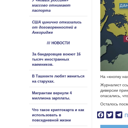
У «новых россиян»
массово отнимают
паспорта
США цинично отказались
от договоренностей в
Анкоридже
/// НОВОСТИ
За бандеровцев воюют 16
тысяч иностранных
наемников.
В Ташкенте любят жениться
На «кнопку н
на старухах.
Журналист ссы
диверсии прин
Мигрантам вернули 4
опасались, чт
миллиона зарплаты.
Осталось посм
Что такое криптокарта и как
Facebook
Twitter
Te
использовать в
П
повседневной жизни