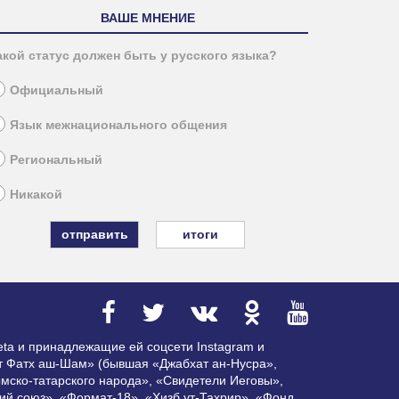
ВАШЕ МНЕНИЕ
акой статус должен быть у русского языка?
Официальный
Язык межнационального общения
Региональный
Никакой
итоги
ta и принадлежащие ей соцсети Instagram и
ат Фатх аш-Шам» (бывшая «Джабхат ан-Нусра»,
мско-татарского народа», «Свидетели Иеговы»,
ий союз», «Формат-18», «Хизб ут-Тахрир», «Фонд