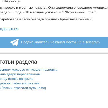
нт на работу.
к пресекли местные чекисты. Они задержали очередного «жениха»
традал- 3 года и 10 месяцев условно
и 170-тысячный штраф.
отребовала в свою очередь признать браки незаконными.
legram
оделиться
Подписывайтесь на канал Вести.UZ в Telegram
татьи раздела
ссиян» массово отнимают паспорта
рыла двери переселенцам
енцу встать на крыло
учивает гайки мигрантам
 России отрезали путь назад