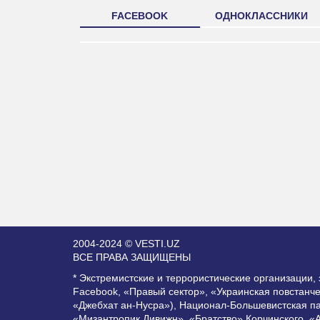
FACEBOOK
ОДНОКЛАССНИКИ
2004-2024 © VESTI.UZ
ВСЕ ПРАВА ЗАЩИЩЕНЫ
* Экстремистские и террористические организации
Facebook, «Правый сектор», «Украинская повстанч
«Джебхат ан-Нусра»), Национал-Большевистская п
«Мизантропик Дивижн», «Братство» Корчинского, «