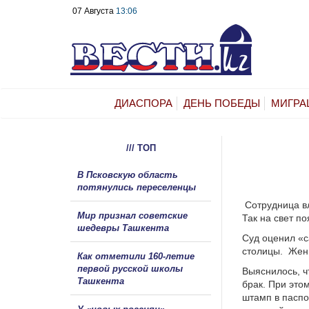
07 Августа
13:06
ДИАСПОРА
ДЕНЬ ПОБЕДЫ
МИГРА
/// ТОП
В Псковскую область
потянулись переселенцы
Сотрудница вл
Мир признал советские
Так на свет п
шедевры Ташкента
Суд оценил «с
столицы.
Женщ
Как отметили 160-летие
первой русской школы
Выяснилось, ч
Ташкента
брак. При это
штамп в паспо