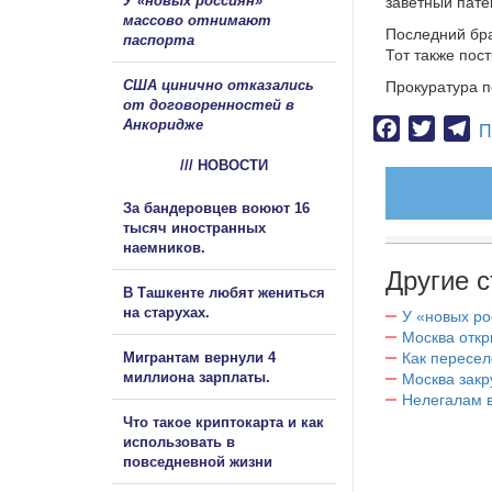
У «новых россиян»
заветный пате
массово отнимают
Последний бра
паспорта
Тот также пос
США цинично отказались
Прокуратура п
от договоренностей в
Анкоридже
Facebook
Twitter
Te
П
/// НОВОСТИ
За бандеровцев воюют 16
тысяч иностранных
наемников.
Другие с
В Ташкенте любят жениться
на старухах.
У «новых ро
Москва отк
Мигрантам вернули 4
Как пересел
миллиона зарплаты.
Москва закр
Нелегалам в
Что такое криптокарта и как
использовать в
повседневной жизни