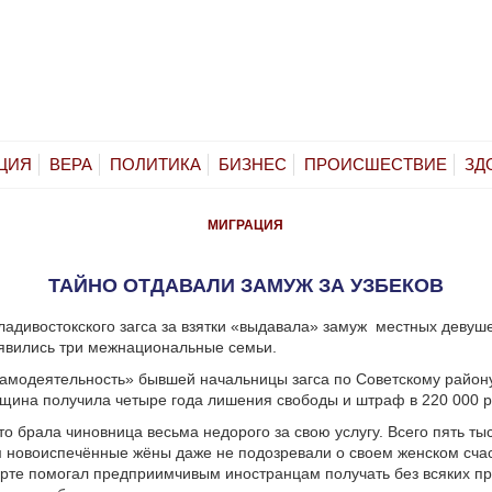
ЦИЯ
ВЕРА
ПОЛИТИКА
БИЗНЕС
ПРОИСШЕСТВИЕ
ЗД
МИГРАЦИЯ
ТАЙНО ОТДАВАЛИ ЗАМУЖ ЗА УЗБЕКОВ
адивостокского загса за взятки «выдавала» замуж
местных девуше
оявились три межнациональные семьи.
амодеятельность» бывшей начальницы загса по Советскому район
ина получила четыре года лишения свободы и штраф в 220 000 р
то брала чиновница весьма недорого за свою услугу. Всего пять ты
м новоиспечённые жёны даже не подозревали о своем женском счас
рте помогал предприимчивым иностранцам получать без всяких п