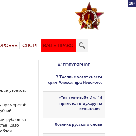
18+
ОРОВЬЕ
СПОРТ
ВАШЕ ПРАВО
/// ПОПУЛЯРНОЕ
В Таллине хотят снести
храм Александра Невского.
к за узбеков.
«Ташкентский» Ил-114
прилетел в Бухару на
у приморской
испытания.
ублей.
сяч рублей за
Хозяйка русского слова
тье. Зато
роблем