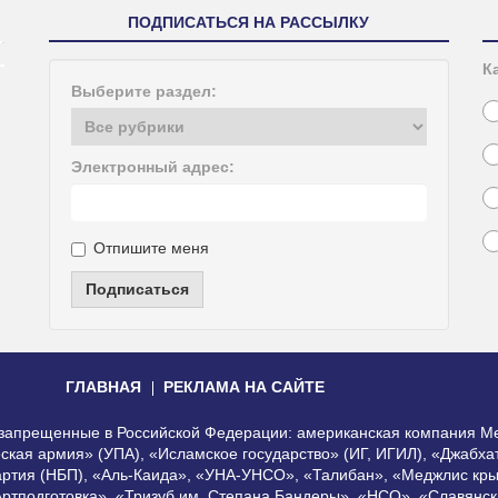
ПОДПИСАТЬСЯ НА РАССЫЛКУ
К
Выберите раздел:
Электронный адрес:
Отпишите меня
Подписаться
ГЛАВНАЯ
РЕКЛАМА НА САЙТЕ
, запрещенные в Российской Федерации: американская компания Me
еская армия» (УПА), «Исламское государство» (ИГ, ИГИЛ), «Джабх
артия (НБП), «Аль-Каида», «УНА-УНСО», «Талибан», «Меджлис кры
Артподготовка», «Тризуб им. Степана Бандеры», «НСО», «Славянск