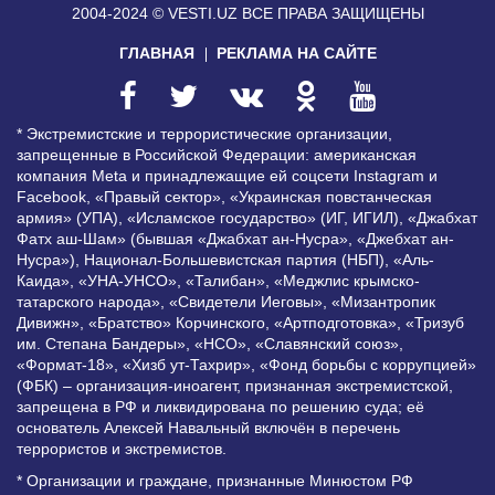
2004-2024 © VESTI.UZ
ВСЕ ПРАВА ЗАЩИЩЕНЫ
ГЛАВНАЯ
РЕКЛАМА НА САЙТЕ
* Экстремистские и террористические организации,
запрещенные в Российской Федерации: американская
компания Meta и принадлежащие ей соцсети Instagram и
Facebook, «Правый сектор», «Украинская повстанческая
армия» (УПА), «Исламское государство» (ИГ, ИГИЛ), «Джабхат
Фатх аш-Шам» (бывшая «Джабхат ан-Нусра», «Джебхат ан-
Нусра»), Национал-Большевистская партия (НБП), «Аль-
Каида», «УНА-УНСО», «Талибан», «Меджлис крымско-
татарского народа», «Свидетели Иеговы», «Мизантропик
Дивижн», «Братство» Корчинского, «Артподготовка», «Тризуб
им. Степана Бандеры», «НСО», «Славянский союз»,
«Формат-18», «Хизб ут-Тахрир», «Фонд борьбы с коррупцией»
(ФБК) – организация-иноагент, признанная экстремистской,
запрещена в РФ и ликвидирована по решению суда; её
основатель Алексей Навальный включён в перечень
террористов и экстремистов.
* Организации и граждане, признанные Минюстом РФ