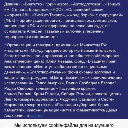
Дивижн», «Братство» Корчинского, «Артподготовка», «Тризуб
им. Степана Бандеры», «НСО», «Славянский союз»,
«Формат-18», «Хизб ут-Тахрир», «Фонд борьбы с коррупцией»
(ФБК) – организация-иноагент, признанная экстремистской,
запрещена в РФ и ликвидирована по решению суда; её
основатель Алексей Навальный включён в перечень
террористов и экстремистов.
* Организации и граждане, признанные Минюстом РФ
иноагентами: Международное историко-просветительское,
благотворительное и правозащитное общество «Мемориал»,
Аналитический центр Юрия Левады, фонд «В защиту прав
заключённых», «Институт глобализации и социальных
движений», «Благотворительный фонд охраны здоровья и
защиты прав граждан», «Центр независимых социологических
исследований», Голос Америки, Радио Свободная Европа/
Радио Свобода, телеканал «Настоящее время»,
Кавказ.Реалии, Крым.Реалии, Сибирь.Реалии, правозащитник
Лев Пономарёв, журналисты Людмила Савицкая и Сергей
Маркелов, главред газеты «Псковская губерния» Денис
Камалягин, художница-акционистка и фемактивистка Дарья
Апахончич. и
другие
.
Мы используем cookie-файлы для наилучшего
Все права защищены и охраняются законом. Любое