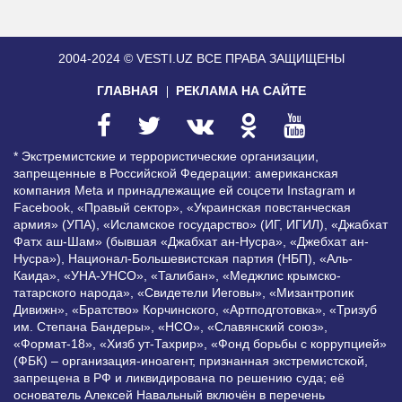
2004-2024 © VESTI.UZ
ВСЕ ПРАВА ЗАЩИЩЕНЫ
ГЛАВНАЯ
РЕКЛАМА НА САЙТЕ
* Экстремистские и террористические организации,
запрещенные в Российской Федерации: американская
компания Meta и принадлежащие ей соцсети Instagram и
Facebook, «Правый сектор», «Украинская повстанческая
армия» (УПА), «Исламское государство» (ИГ, ИГИЛ), «Джабхат
Фатх аш-Шам» (бывшая «Джабхат ан-Нусра», «Джебхат ан-
Нусра»), Национал-Большевистская партия (НБП), «Аль-
Каида», «УНА-УНСО», «Талибан», «Меджлис крымско-
татарского народа», «Свидетели Иеговы», «Мизантропик
Дивижн», «Братство» Корчинского, «Артподготовка», «Тризуб
им. Степана Бандеры», «НСО», «Славянский союз»,
«Формат-18», «Хизб ут-Тахрир», «Фонд борьбы с коррупцией»
(ФБК) – организация-иноагент, признанная экстремистской,
запрещена в РФ и ликвидирована по решению суда; её
основатель Алексей Навальный включён в перечень