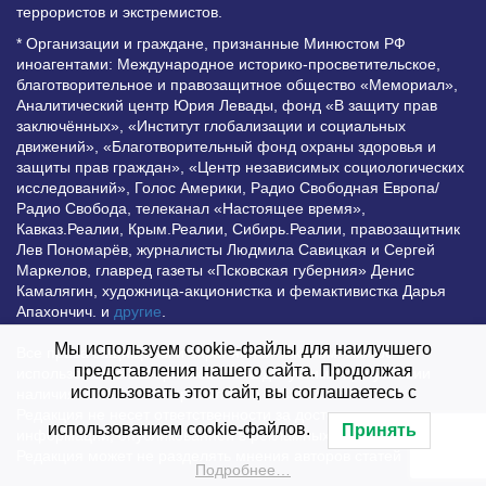
террористов и экстремистов.
* Организации и граждане, признанные Минюстом РФ
иноагентами: Международное историко-просветительское,
благотворительное и правозащитное общество «Мемориал»,
Аналитический центр Юрия Левады, фонд «В защиту прав
заключённых», «Институт глобализации и социальных
движений», «Благотворительный фонд охраны здоровья и
защиты прав граждан», «Центр независимых социологических
исследований», Голос Америки, Радио Свободная Европа/
Радио Свобода, телеканал «Настоящее время»,
Кавказ.Реалии, Крым.Реалии, Сибирь.Реалии, правозащитник
Лев Пономарёв, журналисты Людмила Савицкая и Сергей
Маркелов, главред газеты «Псковская губерния» Денис
Камалягин, художница-акционистка и фемактивистка Дарья
Апахончич. и
другие
.
Мы используем cookie-файлы для наилучшего
Все права защищены и охраняются законом. Любое
представления нашего сайта. Продолжая
использование материалов сайта допустимо при условии
использовать этот сайт, вы соглашаетесь с
наличия активной гиперссылки на Vesti.UZ.
Редакция не несет ответственности за достоверность
использованием cookie-файлов.
Принять
информации, опубликованной в рекламных объявлениях.
Редакция может не разделять мнения авторов статей
Подробнее…