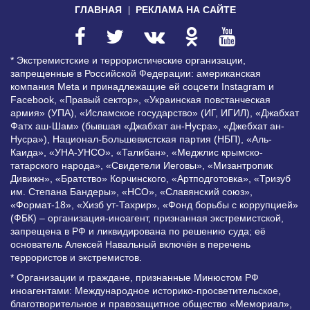
ГЛАВНАЯ
РЕКЛАМА НА САЙТЕ
* Экстремистские и террористические организации,
запрещенные в Российской Федерации: американская
компания Meta и принадлежащие ей соцсети Instagram и
Facebook, «Правый сектор», «Украинская повстанческая
армия» (УПА), «Исламское государство» (ИГ, ИГИЛ), «Джабхат
Фатх аш-Шам» (бывшая «Джабхат ан-Нусра», «Джебхат ан-
Нусра»), Национал-Большевистская партия (НБП), «Аль-
Каида», «УНА-УНСО», «Талибан», «Меджлис крымско-
татарского народа», «Свидетели Иеговы», «Мизантропик
Дивижн», «Братство» Корчинского, «Артподготовка», «Тризуб
им. Степана Бандеры», «НСО», «Славянский союз»,
«Формат-18», «Хизб ут-Тахрир», «Фонд борьбы с коррупцией»
(ФБК) – организация-иноагент, признанная экстремистской,
запрещена в РФ и ликвидирована по решению суда; её
основатель Алексей Навальный включён в перечень
террористов и экстремистов.
* Организации и граждане, признанные Минюстом РФ
иноагентами: Международное историко-просветительское,
благотворительное и правозащитное общество «Мемориал»,