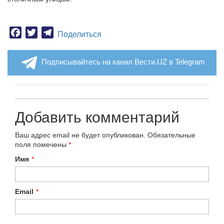
Facebook
Twitter
Telegram
Поделиться
Подписывайтесь на канал Вести.UZ в Telegram
Добавить комментарий
Ваш адрес email не будет опубликован.
Обязательные
поля помечены
*
Имя
*
Email
*