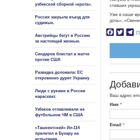
узбекской сборной «крота».
ставших укра
Уже в наше вр
Россия закрыла въезд для
дочь», «Свине
судимых.
Facebook
Twitter
Te
П
Австрийцы бегут в Россию
за настоящей жизнью.
Синдаров блистал в матче
против США
Разведка доложила: ЕС
откровенно дурит Украину
Добав
Люди с руками в России
Ваш адрес ema
нарасхват.
Имя
*
Узбеков отлавливали на
футбольном ЧМ в США
Email
*
«Ташкентский» Ил-114
прилетел в Бухару на
испытания.