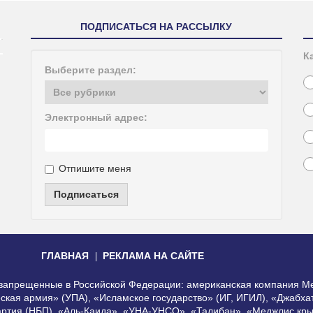
ПОДПИСАТЬСЯ НА РАССЫЛКУ
К
Выберите раздел:
Электронный адрес:
Отпишите меня
Подписаться
ГЛАВНАЯ
РЕКЛАМА НА САЙТЕ
, запрещенные в Российской Федерации: американская компания Me
еская армия» (УПА), «Исламское государство» (ИГ, ИГИЛ), «Джабх
артия (НБП), «Аль-Каида», «УНА-УНСО», «Талибан», «Меджлис кры