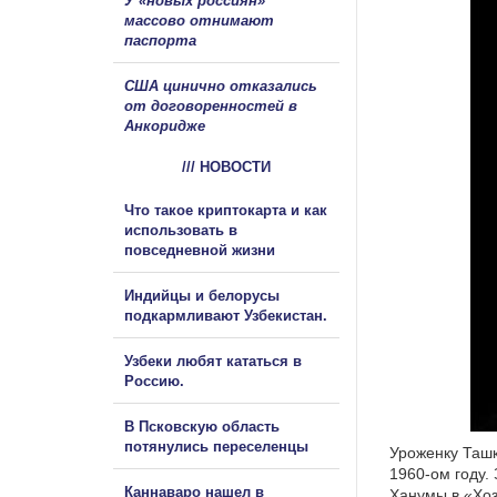
У «новых россиян»
массово отнимают
паспорта
США цинично отказались
от договоренностей в
Анкоридже
/// НОВОСТИ
Что такое криптокарта и как
использовать в
повседневной жизни
Индийцы и белорусы
подкармливают Узбекистан.
Узбеки любят кататься в
Россию.
В Псковскую область
потянулись переселенцы
Уроженку Ташк
1960-ом году.
Каннаваро нашел в
Ханумы в «Хоз