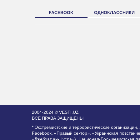
FACEBOOK
ОДНОКЛАССНИКИ
2004-2024 © VESTI.UZ
ВСЕ ПРАВА ЗАЩИЩЕНЫ
* Экстремистские и террористические организации
Facebook, «Правый сектор», «Украинская повстанч
«Джебхат ан-Нусра»), Национал-Большевистская п