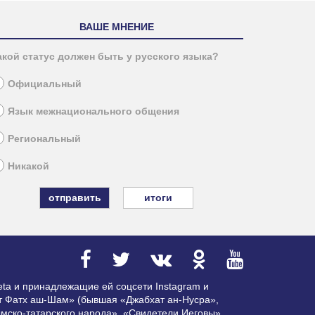
ВАШЕ МНЕНИЕ
акой статус должен быть у русского языка?
Официальный
Язык межнационального общения
Региональный
Никакой
итоги
ta и принадлежащие ей соцсети Instagram и
ат Фатх аш-Шам» (бывшая «Джабхат ан-Нусра»,
мско-татарского народа», «Свидетели Иеговы»,