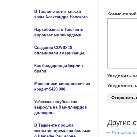
В Таллине хотят снести
Комментарий
храм Александра Невского.
Наркобизнес в Ташкенте
ворочает миллиардами
Создание COVID-19
оплачивали американцы.
Как бандеровцы Берлин
брали
Уведомить ме
Мошенники «попросили» за
Уведомлять м
кредит $420 000.
Узбекская «кубышка»
выросла на 8 миллиардов
долларов.
Другие с
В Ташкенте прошла
закрытая премьера фильма
Что такое к
о Шарафе Рашидове.