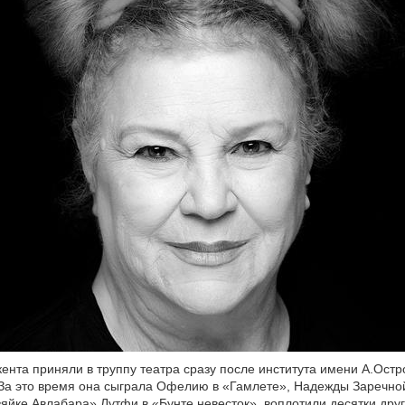
ента приняли в труппу театра сразу после института имени А.Остро
 За это время она сыграла Офелию в «Гамлете», Надежды Заречной
яйке Авлабара» Лутфи в «Бунте невесток», воплотили десятки друг