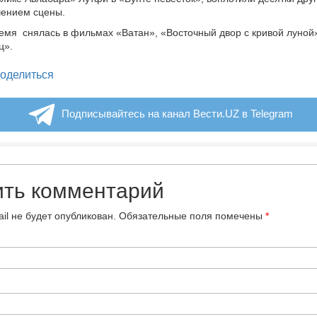
шением сцены.
емя снялась в фильмах «Ватан», «Восточный двор с кривой луной
ц».
legram
оделиться
Подписывайтесь на канал Вести.UZ в Telegram
ить комментарий
il не будет опубликован.
Обязательные поля помечены
*