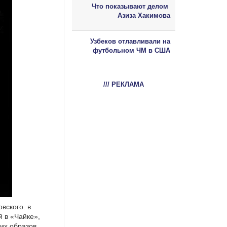
Что показывают делом
Азиза Хакимова
Узбеков отлавливали на
футбольном ЧМ в США
/// РЕКЛАМА
вского. в
 в «Чайке»,
их образов,