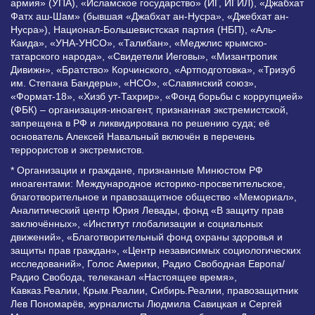
армия» (УПА), «Исламское государство» (ИГ, ИГИЛ), «Джабхат
Фатх аш-Шам» (бывшая «Джабхат ан-Нусра», «Джебхат ан-
Нусра»), Национал-Большевистская партия (НБП), «Аль-
Каида», «УНА-УНСО», «Талибан», «Меджлис крымско-
татарского народа», «Свидетели Иеговы», «Мизантропик
Дивижн», «Братство» Корчинского, «Артподготовка», «Тризуб
им. Степана Бандеры», «НСО», «Славянский союз»,
«Формат-18», «Хизб ут-Тахрир», «Фонд борьбы с коррупцией»
(ФБК) – организация-иноагент, признанная экстремистской,
запрещена в РФ и ликвидирована по решению суда; её
основатель Алексей Навальный включён в перечень
террористов и экстремистов.
* Организации и граждане, признанные Минюстом РФ
иноагентами: Международное историко-просветительское,
благотворительное и правозащитное общество «Мемориал»,
Аналитический центр Юрия Левады, фонд «В защиту прав
заключённых», «Институт глобализации и социальных
движений», «Благотворительный фонд охраны здоровья и
защиты прав граждан», «Центр независимых социологических
исследований», Голос Америки, Радио Свободная Европа/
Радио Свобода, телеканал «Настоящее время»,
Кавказ.Реалии, Крым.Реалии, Сибирь.Реалии, правозащитник
Лев Пономарёв, журналисты Людмила Савицкая и Сергей