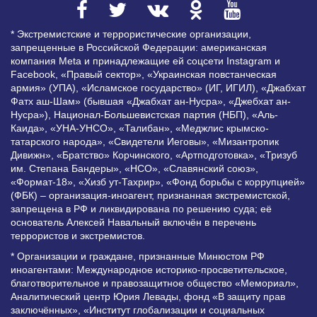
* Экстремистские и террористические организации,
запрещенные в Российской Федерации: американская
компания Meta и принадлежащие ей соцсети Instagram и
Facebook, «Правый сектор», «Украинская повстанческая
армия» (УПА), «Исламское государство» (ИГ, ИГИЛ), «Джабхат
Фатх аш-Шам» (бывшая «Джабхат ан-Нусра», «Джебхат ан-
Нусра»), Национал-Большевистская партия (НБП), «Аль-
Каида», «УНА-УНСО», «Талибан», «Меджлис крымско-
татарского народа», «Свидетели Иеговы», «Мизантропик
Дивижн», «Братство» Корчинского, «Артподготовка», «Тризуб
им. Степана Бандеры», «НСО», «Славянский союз»,
«Формат-18», «Хизб ут-Тахрир», «Фонд борьбы с коррупцией»
(ФБК) – организация-иноагент, признанная экстремистской,
запрещена в РФ и ликвидирована по решению суда; её
основатель Алексей Навальный включён в перечень
террористов и экстремистов.
* Организации и граждане, признанные Минюстом РФ
иноагентами: Международное историко-просветительское,
благотворительное и правозащитное общество «Мемориал»,
Аналитический центр Юрия Левады, фонд «В защиту прав
заключённых», «Институт глобализации и социальных