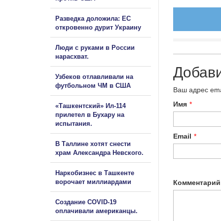
Разведка доложила: ЕС
откровенно дурит Украину
Люди с руками в России
нарасхват.
Добав
Узбеков отлавливали на
футбольном ЧМ в США
Ваш адрес ema
Имя
*
«Ташкентский» Ил-114
прилетел в Бухару на
испытания.
Email
*
В Таллине хотят снести
храм Александра Невского.
Наркобизнес в Ташкенте
ворочает миллиардами
Комментарий
Создание COVID-19
оплачивали американцы.