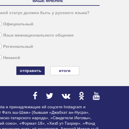
ВАШЕ МНЕНИЕ
акой статус должен быть у русского языка?
Официальный
Язык межнационального общения
Региональный
Никакой
итоги
ta и принадлежащие ей соцсети Instagram и
ат Фатх аш-Шам» (бывшая «Джабхат ан-Нусра»,
мско-татарского народа», «Свидетели Иеговы»,
ий союз», «Формат-18», «Хизб ут-Тахрир», «Фонд
по решению суда; её основатель Алексей Навальный