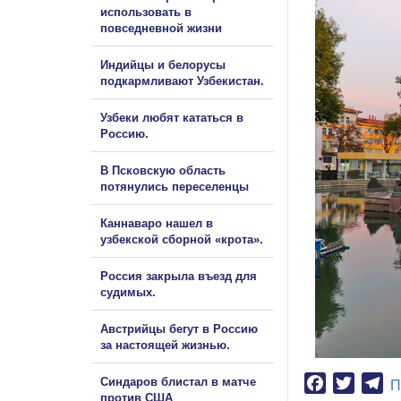
использовать в
повседневной жизни
Индийцы и белорусы
подкармливают Узбекистан.
Узбеки любят кататься в
Россию.
В Псковскую область
потянулись переселенцы
Каннаваро нашел в
узбекской сборной «крота».
Россия закрыла въезд для
судимых.
Австрийцы бегут в Россию
за настоящей жизнью.
Синдаров блистал в матче
Facebook
Twitter
Te
П
против США