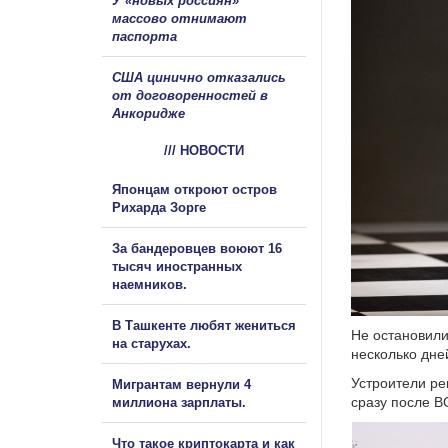
У «новых россиян»
массово отнимают
паспорта
США цинично отказались
от договоренностей в
Анкоридже
/// НОВОСТИ
Японцам откроют остров
Рихарда Зорге
За бандеровцев воюют 16
тысяч иностранных
наемников.
В Ташкенте любят жениться
Не остановили
на старухах.
несколько дне
Устроители ре
Мигрантам вернули 4
сразу после В
миллиона зарплаты.
Что такое криптокарта и как