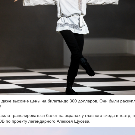
 даже высокие цены на билеты-до 300 долларов. Они были раскуп
й.
шили транслироваться балет на экранах у главного входа в театр, 
ОВ по проекту легендарного Алексея Щусева.