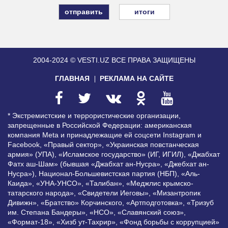
итоги
2004-2024 © VESTI.UZ
ВСЕ ПРАВА ЗАЩИЩЕНЫ
ГЛАВНАЯ
РЕКЛАМА НА САЙТЕ
* Экстремистские и террористические организации,
запрещенные в Российской Федерации: американская
компания Meta и принадлежащие ей соцсети Instagram и
Facebook, «Правый сектор», «Украинская повстанческая
армия» (УПА), «Исламское государство» (ИГ, ИГИЛ), «Джабхат
Фатх аш-Шам» (бывшая «Джабхат ан-Нусра», «Джебхат ан-
Нусра»), Национал-Большевистская партия (НБП), «Аль-
Каида», «УНА-УНСО», «Талибан», «Меджлис крымско-
татарского народа», «Свидетели Иеговы», «Мизантропик
Дивижн», «Братство» Корчинского, «Артподготовка», «Тризуб
им. Степана Бандеры», «НСО», «Славянский союз»,
«Формат-18», «Хизб ут-Тахрир», «Фонд борьбы с коррупцией»