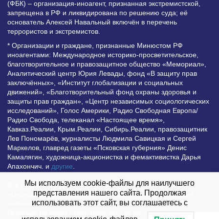
(ФБК) – организация-иноагент, признанная экстремистской,
запрещена в РФ и ликвидирована по решению суда; её
основатель Алексей Навальный включён в перечень
террористов и экстремистов.
* Организации и граждане, признанные Минюстом РФ
иноагентами: Международное историко-просветительское,
благотворительное и правозащитное общество «Мемориал»,
Аналитический центр Юрия Левады, фонд «В защиту прав
заключённых», «Институт глобализации и социальных
движений», «Благотворительный фонд охраны здоровья и
защиты прав граждан», «Центр независимых социологических
исследований», Голос Америки, Радио Свободная Европа/
Радио Свобода, телеканал «Настоящее время»,
Кавказ.Реалии, Крым.Реалии, Сибирь.Реалии, правозащитник
Лев Пономарёв, журналисты Людмила Савицкая и Сергей
Маркелов, главред газеты «Псковская губерния» Денис
Камалягин, художница-акционистка и фемактивистка Дарья
Апахончич. и
другие
.
Мы используем cookie-файлы для наилучшего
Все права защищены и охраняются законом. Любое
представления нашего сайта. Продолжая
использование материалов сайта допустимо при условии
использовать этот сайт, вы соглашаетесь с
наличия активной гиперссылки на Vesti.UZ.
Редакция не несет ответственности за достоверность