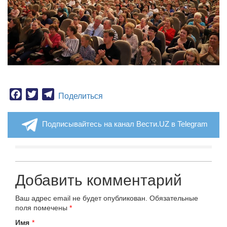
Facebook
Twitter
Telegram
Поделиться
Подписывайтесь на канал Вести.UZ в Telegram
Добавить комментарий
Ваш адрес email не будет опубликован.
Обязательные
поля помечены
*
Имя
*