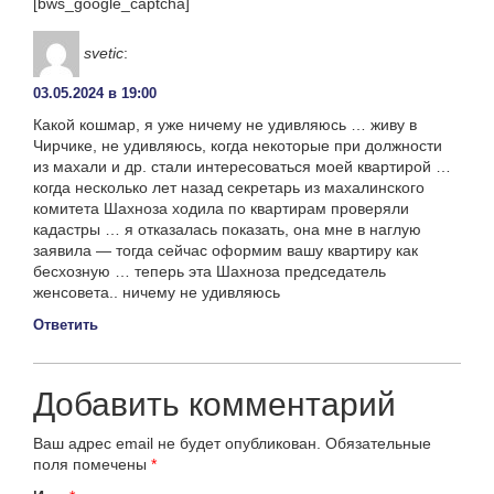
[bws_google_captcha]
svetic
:
03.05.2024 в 19:00
Какой кошмар, я уже ничему не удивляюсь … живу в
Чирчике, не удивляюсь, когда некоторые при должности
из махали и др. стали интересоваться моей квартирой …
когда несколько лет назад секретарь из махалинского
комитета Шахноза ходила по квартирам проверяли
кадастры … я отказалась показать, она мне в наглую
заявила — тогда сейчас оформим вашу квартиру как
бесхозную … теперь эта Шахноза председатель
женсовета.. ничему не удивляюсь
Ответить
Добавить комментарий
Ваш адрес email не будет опубликован.
Обязательные
поля помечены
*