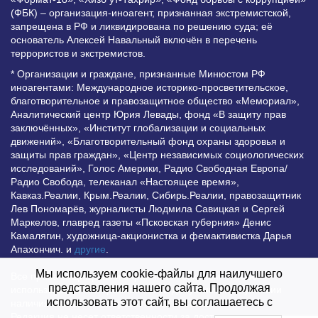
(ФБК) – организация-иноагент, признанная экстремистской,
запрещена в РФ и ликвидирована по решению суда; её
основатель Алексей Навальный включён в перечень
террористов и экстремистов.
* Организации и граждане, признанные Минюстом РФ
иноагентами: Международное историко-просветительское,
благотворительное и правозащитное общество «Мемориал»,
Аналитический центр Юрия Левады, фонд «В защиту прав
заключённых», «Институт глобализации и социальных
движений», «Благотворительный фонд охраны здоровья и
защиты прав граждан», «Центр независимых социологических
исследований», Голос Америки, Радио Свободная Европа/
Радио Свобода, телеканал «Настоящее время»,
Кавказ.Реалии, Крым.Реалии, Сибирь.Реалии, правозащитник
Лев Пономарёв, журналисты Людмила Савицкая и Сергей
Маркелов, главред газеты «Псковская губерния» Денис
Камалягин, художница-акционистка и фемактивистка Дарья
Апахончич. и
другие
.
Мы используем cookie-файлы для наилучшего
Все права защищены и охраняются законом. Любое
представления нашего сайта. Продолжая
использование материалов сайта допустимо при условии
использовать этот сайт, вы соглашаетесь с
наличия активной гиперссылки на Vesti.UZ.
Редакция не несет ответственности за достоверность