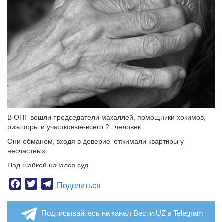
В ОПГ вошли председатели махаллей, помощники хокимов,
риэлторы и участковые-всего 21 человек.
Они обманом, входя в доверие, отжимали квартиры у
несчастных.
Над шайкой начался суд.
Facebook
Twitter
Telegram
Поделиться
Подписывайтесь на канал Вести.UZ в Telegram