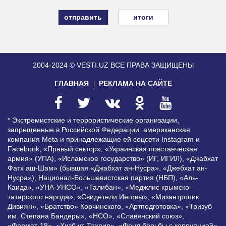
итоги
2004-2024 © VESTI.UZ
ВСЕ ПРАВА ЗАЩИЩЕНЫ
ГЛАВНАЯ
РЕКЛАМА НА САЙТЕ
* Экстремистские и террористические организации,
запрещенные в Российской Федерации: американская
компания Meta и принадлежащие ей соцсети Instagram и
Facebook, «Правый сектор», «Украинская повстанческая
армия» (УПА), «Исламское государство» (ИГ, ИГИЛ), «Джабхат
Фатх аш-Шам» (бывшая «Джабхат ан-Нусра», «Джебхат ан-
Нусра»), Национал-Большевистская партия (НБП), «Аль-
Каида», «УНА-УНСО», «Талибан», «Меджлис крымско-
татарского народа», «Свидетели Иеговы», «Мизантропик
Дивижн», «Братство» Корчинского, «Артподготовка», «Тризуб
им. Степана Бандеры», «НСО», «Славянский союз»,
«Формат-18», «Хизб ут-Тахрир», «Фонд борьбы с коррупцией»