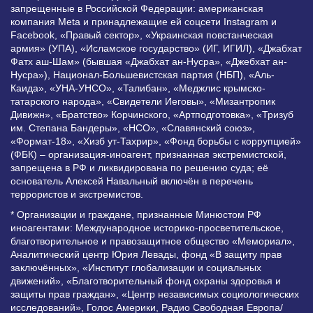
запрещенные в Российской Федерации: американская
компания Meta и принадлежащие ей соцсети Instagram и
Facebook, «Правый сектор», «Украинская повстанческая
армия» (УПА), «Исламское государство» (ИГ, ИГИЛ), «Джабхат
Фатх аш-Шам» (бывшая «Джабхат ан-Нусра», «Джебхат ан-
Нусра»), Национал-Большевистская партия (НБП), «Аль-
Каида», «УНА-УНСО», «Талибан», «Меджлис крымско-
татарского народа», «Свидетели Иеговы», «Мизантропик
Дивижн», «Братство» Корчинского, «Артподготовка», «Тризуб
им. Степана Бандеры», «НСО», «Славянский союз»,
«Формат-18», «Хизб ут-Тахрир», «Фонд борьбы с коррупцией»
(ФБК) – организация-иноагент, признанная экстремистской,
запрещена в РФ и ликвидирована по решению суда; её
основатель Алексей Навальный включён в перечень
террористов и экстремистов.
* Организации и граждане, признанные Минюстом РФ
иноагентами: Международное историко-просветительское,
благотворительное и правозащитное общество «Мемориал»,
Аналитический центр Юрия Левады, фонд «В защиту прав
заключённых», «Институт глобализации и социальных
движений», «Благотворительный фонд охраны здоровья и
защиты прав граждан», «Центр независимых социологических
исследований», Голос Америки, Радио Свободная Европа/