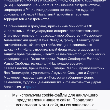
«Формат-18», «Хизб ут-Тахрир», «Фонд борьбы с коррупцией»
(ФБК) – организация-иноагент, признанная экстремистской,
запрещена в РФ и ликвидирована по решению суда; её
основатель Алексей Навальный включён в перечень
террористов и экстремистов.
* Организации и граждане, признанные Минюстом РФ
иноагентами: Международное историко-просветительское,
благотворительное и правозащитное общество «Мемориал»,
Аналитический центр Юрия Левады, фонд «В защиту прав
заключённых», «Институт глобализации и социальных
движений», «Благотворительный фонд охраны здоровья и
защиты прав граждан», «Центр независимых социологических
исследований», Голос Америки, Радио Свободная Европа/
Радио Свобода, телеканал «Настоящее время»,
Кавказ.Реалии, Крым.Реалии, Сибирь.Реалии, правозащитник
Лев Пономарёв, журналисты Людмила Савицкая и Сергей
Маркелов, главред газеты «Псковская губерния» Денис
Камалягин, художница-акционистка и фемактивистка Дарья
Апахончич. и
другие
.
Мы используем cookie-файлы для наилучшего
Все права защищены и охраняются законом. Любое
представления нашего сайта. Продолжая
использование материалов сайта допустимо при условии
использовать этот сайт, вы соглашаетесь с
наличия активной гиперссылки на Vesti.UZ.
Редакция не несет ответственности за достоверность