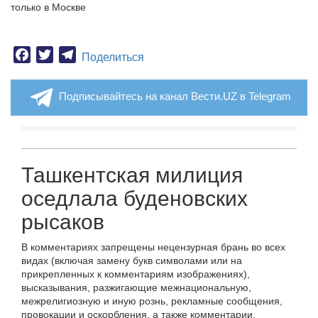
только в Москве
Facebook
Twitter
Telegram
Поделиться
Подписывайтесь на канал Вести.UZ в Telegram
Ташкентская милиция
оседлала буденовских
рысаков
В комментариях запрещены нецензурная брань во всех
видах (включая замену букв символами или на
прикрепленных к комментариям изображениях),
высказывания, разжигающие межнациональную,
межрелигиозную и иную рознь, рекламные сообщения,
провокации и оскорбления, а также комментарии,