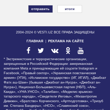
итоги
2004-2024 © VESTI.UZ
ВСЕ ПРАВА ЗАЩИЩЕНЫ
ГЛАВНАЯ
РЕКЛАМА НА САЙТЕ
* Экстремистские и террористические организации,
запрещенные в Российской Федерации: американская
компания Meta и принадлежащие ей соцсети Instagram и
Facebook, «Правый сектор», «Украинская повстанческая
армия» (УПА), «Исламское государство» (ИГ, ИГИЛ), «Джабхат
Фатх аш-Шам» (бывшая «Джабхат ан-Нусра», «Джебхат ан-
Нусра»), Национал-Большевистская партия (НБП), «Аль-
Каида», «УНА-УНСО», «Талибан», «Меджлис крымско-
татарского народа», «Свидетели Иеговы», «Мизантропик
Дивижн», «Братство» Корчинского, «Артподготовка», «Тризуб
им. Степана Бандеры», «НСО», «Славянский союз»,