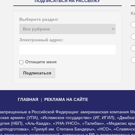
ПОДПИСАТЬСЯ НА РАССЫЛКУ
К
Выберите раздел:
Электронный адрес:
Отпишите меня
Подписаться
ГЛАВНАЯ
РЕКЛАМА НА САЙТЕ
, запрещенные в Российской Федерации: американская компания Me
еская армия» (УПА), «Исламское государство» (ИГ, ИГИЛ), «Джабх
артия (НБП), «Аль-Каида», «УНА-УНСО», «Талибан», «Меджлис кры
Артподготовка», «Тризуб им. Степана Бандеры», «НСО», «Славянск
нт, признанная экстремистской, запрещена в РФ и ликвидирована 