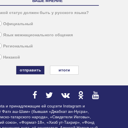
ВАШЕ МНЕНИЕ
акой статус должен быть у русского языка?
Официальный
Язык межнационального общения
Региональный
Никакой
итоги
ta и принадлежащие ей соцсети Instagram и
ат Фатх аш-Шам» (бывшая «Джабхат ан-Нусра»,
мско-татарского народа», «Свидетели Иеговы»,
ий союз», «Формат-18», «Хизб ут-Тахрир», «Фонд
по решению суда; её основатель Алексей Навальный