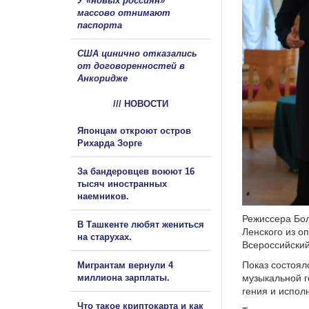
У «новых россиян»
массово отнимают
паспорта
США цинично отказались
от договоренностей в
Анкоридже
/// НОВОСТИ
Японцам откроют остров
Рихарда Зорге
За бандеровцев воюют 16
тысяч иностранных
наемников.
Режиссера Бол
В Ташкенте любят жениться
Ленского из о
на старухах.
Всероссийски
Показ состоял
Мигрантам вернули 4
миллиона зарплаты.
музыкальной г
гения и испол
Что такое криптокарта и как