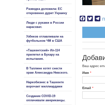
Разведка доложила: ЕС
откровенно дурит Украину
Facebook
Twitter
Te
П
Люди с руками в России
нарасхват.
Узбеков отлавливали на
футбольном ЧМ в США
«Ташкентский» Ил-114
прилетел в Бухару на
Добав
испытания.
Ваш адрес ema
В Таллине хотят снести
храм Александра Невского.
Имя
*
Наркобизнес в Ташкенте
ворочает миллиардами
Email
*
Создание COVID-19
оплачивали американцы.