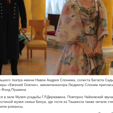
ьшого театра имени Навои Андрея Слонима, солиста Бегзота Сады
перы «Евгений Онегин», аккомпаниатора Людмилу Слоним приглас
й Фонд Пушкина.
ся в зале Музея-усадьбы Г.Р.Державина. Повторно Чайковский звуча
остиной музея семьи Бенуа, где гости из Ташкента также читали сти
няли романсы.