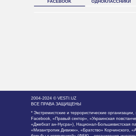
FACEBOOK
ОДНОКЛАССНИКИ
2004-2024 © VESTI.UZ
ВСЕ ПРАВА ЗАЩИЩЕНЫ
* Экстремистские и террористические организации
Facebook, «Правый сектор», «Украинская повстанч
«Джебхат ан-Нусра»), Национал-Большевистская п
«Мизантропик Дивижн», «Братство» Корчинского, «
борьбы с коррупцией» (ФБК) – организация-иноаге