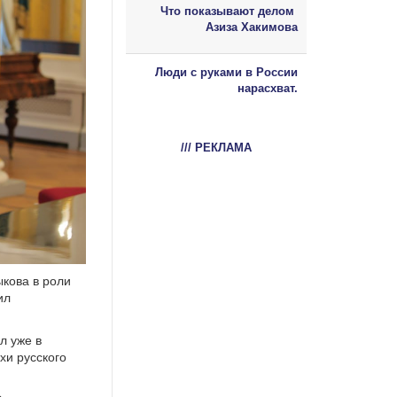
Что показывают делом
Азиза Хакимова
Люди с руками в России
нарасхват.
/// РЕКЛАМА
кова в роли
ил
л уже в
хи русского