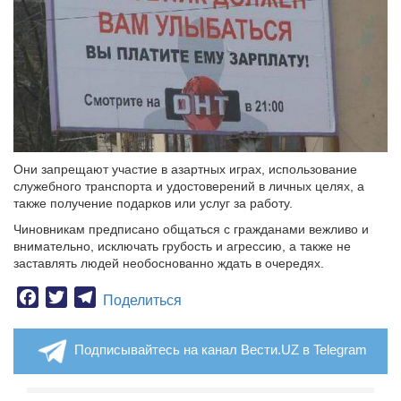
Они запрещают участие в азартных играх, использование
служебного транспорта и удостоверений в личных целях, а
также получение подарков или услуг за работу.
Чиновникам предписано общаться с гражданами вежливо и
внимательно, исключать грубость и агрессию, а также не
заставлять людей необоснованно ждать в очередях.
Facebook
Twitter
Telegram
Поделиться
Подписывайтесь на канал Вести.UZ в Telegram