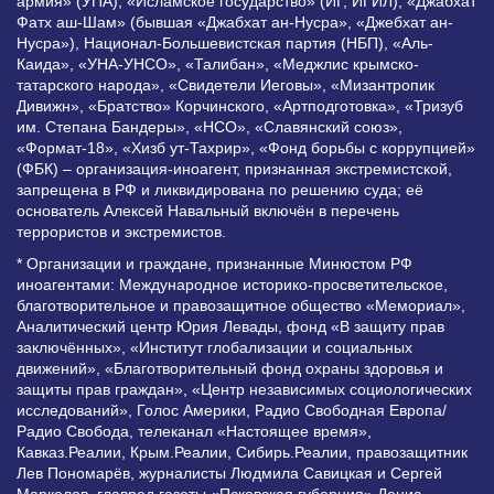
армия» (УПА), «Исламское государство» (ИГ, ИГИЛ), «Джабхат
Фатх аш-Шам» (бывшая «Джабхат ан-Нусра», «Джебхат ан-
Нусра»), Национал-Большевистская партия (НБП), «Аль-
Каида», «УНА-УНСО», «Талибан», «Меджлис крымско-
татарского народа», «Свидетели Иеговы», «Мизантропик
Дивижн», «Братство» Корчинского, «Артподготовка», «Тризуб
им. Степана Бандеры», «НСО», «Славянский союз»,
«Формат-18», «Хизб ут-Тахрир», «Фонд борьбы с коррупцией»
(ФБК) – организация-иноагент, признанная экстремистской,
запрещена в РФ и ликвидирована по решению суда; её
основатель Алексей Навальный включён в перечень
террористов и экстремистов.
* Организации и граждане, признанные Минюстом РФ
иноагентами: Международное историко-просветительское,
благотворительное и правозащитное общество «Мемориал»,
Аналитический центр Юрия Левады, фонд «В защиту прав
заключённых», «Институт глобализации и социальных
движений», «Благотворительный фонд охраны здоровья и
защиты прав граждан», «Центр независимых социологических
исследований», Голос Америки, Радио Свободная Европа/
Радио Свобода, телеканал «Настоящее время»,
Кавказ.Реалии, Крым.Реалии, Сибирь.Реалии, правозащитник
Лев Пономарёв, журналисты Людмила Савицкая и Сергей
Маркелов, главред газеты «Псковская губерния» Денис