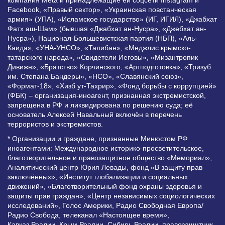
Facebook, «Правый сектор», «Украинская повстанческая
армия» (УПА), «Исламское государство» (ИГ, ИГИЛ), «Джабхат
Фатх аш-Шам» (бывшая «Джабхат ан-Нусра», «Джебхат ан-
Нусра»), Национал-Большевистская партия (НБП), «Аль-
Каида», «УНА-УНСО», «Талибан», «Меджлис крымско-
татарского народа», «Свидетели Иеговы», «Мизантропик
Дивижн», «Братство» Корчинского, «Артподготовка», «Тризуб
им. Степана Бандеры», «НСО», «Славянский союз»,
«Формат-18», «Хизб ут-Тахрир», «Фонд борьбы с коррупцией»
(ФБК) – организация-иноагент, признанная экстремистской,
запрещена в РФ и ликвидирована по решению суда; её
основатель Алексей Навальный включён в перечень
террористов и экстремистов.
* Организации и граждане, признанные Минюстом РФ
иноагентами: Международное историко-просветительское,
благотворительное и правозащитное общество «Мемориал»,
Аналитический центр Юрия Левады, фонд «В защиту прав
заключённых», «Институт глобализации и социальных
движений», «Благотворительный фонд охраны здоровья и
защиты прав граждан», «Центр независимых социологических
исследований», Голос Америки, Радио Свободная Европа/
Радио Свобода, телеканал «Настоящее время»,
Кавказ.Реалии, Крым.Реалии, Сибирь.Реалии, правозащитник