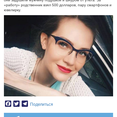
они задушили мужчину подушкой и шнуром от утюга. За
«работу» родственник взял 500 долларов, пару смартфонов и
ювелирку.
Facebook
Twitter
Telegram
Поделиться