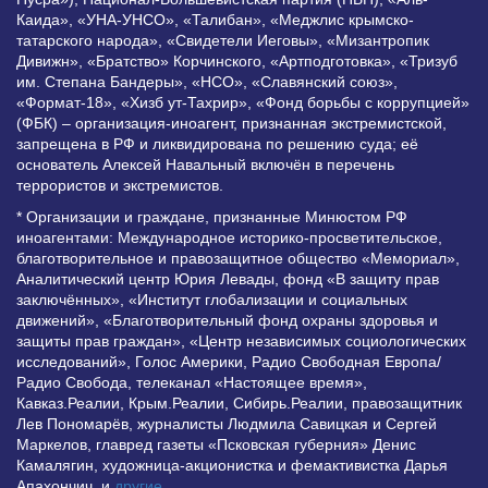
Каида», «УНА-УНСО», «Талибан», «Меджлис крымско-
татарского народа», «Свидетели Иеговы», «Мизантропик
Дивижн», «Братство» Корчинского, «Артподготовка», «Тризуб
им. Степана Бандеры», «НСО», «Славянский союз»,
«Формат-18», «Хизб ут-Тахрир», «Фонд борьбы с коррупцией»
(ФБК) – организация-иноагент, признанная экстремистской,
запрещена в РФ и ликвидирована по решению суда; её
основатель Алексей Навальный включён в перечень
террористов и экстремистов.
* Организации и граждане, признанные Минюстом РФ
иноагентами: Международное историко-просветительское,
благотворительное и правозащитное общество «Мемориал»,
Аналитический центр Юрия Левады, фонд «В защиту прав
заключённых», «Институт глобализации и социальных
движений», «Благотворительный фонд охраны здоровья и
защиты прав граждан», «Центр независимых социологических
исследований», Голос Америки, Радио Свободная Европа/
Радио Свобода, телеканал «Настоящее время»,
Кавказ.Реалии, Крым.Реалии, Сибирь.Реалии, правозащитник
Лев Пономарёв, журналисты Людмила Савицкая и Сергей
Маркелов, главред газеты «Псковская губерния» Денис
Камалягин, художница-акционистка и фемактивистка Дарья
Апахончич. и
другие
.