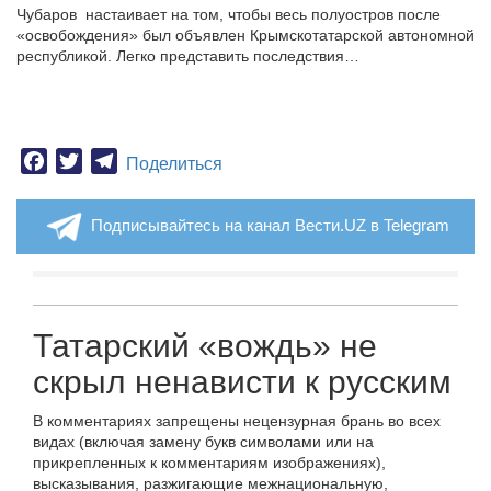
Чубаров настаивает на том, чтобы весь полуостров после
«освобождения» был объявлен Крымскотатарской автономной
республикой. Легко представить последствия…
Facebook
Twitter
Telegram
Поделиться
Подписывайтесь на канал Вести.UZ в Telegram
Татарский «вождь» не
скрыл ненависти к русским
В комментариях запрещены нецензурная брань во всех
видах (включая замену букв символами или на
прикрепленных к комментариям изображениях),
высказывания, разжигающие межнациональную,