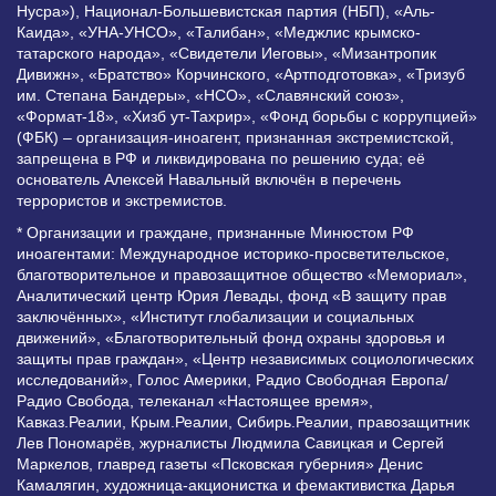
Нусра»), Национал-Большевистская партия (НБП), «Аль-
Каида», «УНА-УНСО», «Талибан», «Меджлис крымско-
татарского народа», «Свидетели Иеговы», «Мизантропик
Дивижн», «Братство» Корчинского, «Артподготовка», «Тризуб
им. Степана Бандеры», «НСО», «Славянский союз»,
«Формат-18», «Хизб ут-Тахрир», «Фонд борьбы с коррупцией»
(ФБК) – организация-иноагент, признанная экстремистской,
запрещена в РФ и ликвидирована по решению суда; её
основатель Алексей Навальный включён в перечень
террористов и экстремистов.
* Организации и граждане, признанные Минюстом РФ
иноагентами: Международное историко-просветительское,
благотворительное и правозащитное общество «Мемориал»,
Аналитический центр Юрия Левады, фонд «В защиту прав
заключённых», «Институт глобализации и социальных
движений», «Благотворительный фонд охраны здоровья и
защиты прав граждан», «Центр независимых социологических
исследований», Голос Америки, Радио Свободная Европа/
Радио Свобода, телеканал «Настоящее время»,
Кавказ.Реалии, Крым.Реалии, Сибирь.Реалии, правозащитник
Лев Пономарёв, журналисты Людмила Савицкая и Сергей
Маркелов, главред газеты «Псковская губерния» Денис
Камалягин, художница-акционистка и фемактивистка Дарья