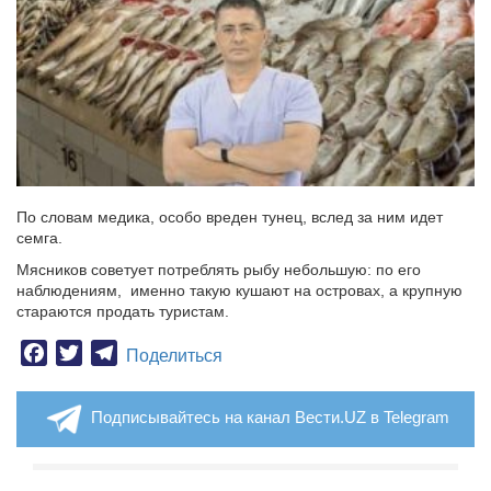
По словам медика, особо вреден тунец, вслед за ним идет
семга.
Мясников советует потреблять рыбу небольшую: по его
наблюдениям, именно такую кушают на островах, а крупную
стараются продать туристам.
Facebook
Twitter
Telegram
Поделиться
Подписывайтесь на канал Вести.UZ в Telegram