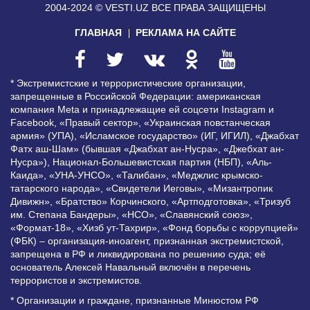
2004-2024 © VESTI.UZ
ВСЕ ПРАВА ЗАЩИЩЕНЫ
ГЛАВНАЯ
РЕКЛАМА НА САЙТЕ
* Экстремистские и террористические организации,
запрещенные в Российской Федерации: американская
компания Meta и принадлежащие ей соцсети Instagram и
Facebook, «Правый сектор», «Украинская повстанческая
армия» (УПА), «Исламское государство» (ИГ, ИГИЛ), «Джабхат
Фатх аш-Шам» (бывшая «Джабхат ан-Нусра», «Джебхат ан-
Нусра»), Национал-Большевистская партия (НБП), «Аль-
Каида», «УНА-УНСО», «Талибан», «Меджлис крымско-
татарского народа», «Свидетели Иеговы», «Мизантропик
Дивижн», «Братство» Корчинского, «Артподготовка», «Тризуб
им. Степана Бандеры», «НСО», «Славянский союз»,
«Формат-18», «Хизб ут-Тахрир», «Фонд борьбы с коррупцией»
(ФБК) – организация-иноагент, признанная экстремистской,
запрещена в РФ и ликвидирована по решению суда; её
основатель Алексей Навальный включён в перечень
террористов и экстремистов.
* Организации и граждане, признанные Минюстом РФ