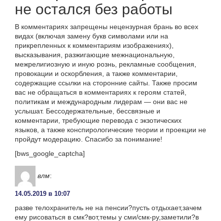
не остался без работы
В комментариях запрещены нецензурная брань во всех
видах (включая замену букв символами или на
прикрепленных к комментариям изображениях),
высказывания, разжигающие межнациональную,
межрелигиозную и иную рознь, рекламные сообщения,
провокации и оскорбления, а также комментарии,
содержащие ссылки на сторонние сайты. Также просим
вас не обращаться в комментариях к героям статей,
политикам и международным лидерам — они вас не
услышат. Бессодержательные, бессвязные и
комментарии, требующие перевода с экзотических
языков, а также конспирологические теории и проекции не
пройдут модерацию. Спасибо за понимание!
[bws_google_captcha]
влм
:
14.05.2019 в 10:07
разве телохранитель не на пенсии?пусть отдыхает,зачем
ему рисоваться в смк?вот,темы у сми/смк-ру,заметили?в