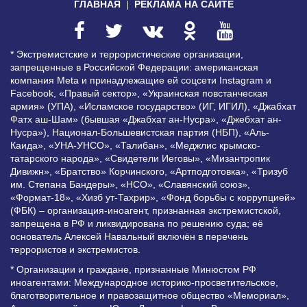
ГЛАВНАЯ
РЕКЛАМА НА САЙТЕ
* Экстремистские и террористические организации,
запрещенные в Российской Федерации: американская
компания Meta и принадлежащие ей соцсети Instagram и
Facebook, «Правый сектор», «Украинская повстанческая
армия» (УПА), «Исламское государство» (ИГ, ИГИЛ), «Джабхат
Фатх аш-Шам» (бывшая «Джабхат ан-Нусра», «Джебхат ан-
Нусра»), Национал-Большевистская партия (НБП), «Аль-
Каида», «УНА-УНСО», «Талибан», «Меджлис крымско-
татарского народа», «Свидетели Иеговы», «Мизантропик
Дивижн», «Братство» Корчинского, «Артподготовка», «Тризуб
им. Степана Бандеры», «НСО», «Славянский союз»,
«Формат-18», «Хизб ут-Тахрир», «Фонд борьбы с коррупцией»
(ФБК) – организация-иноагент, признанная экстремистской,
запрещена в РФ и ликвидирована по решению суда; её
основатель Алексей Навальный включён в перечень
террористов и экстремистов.
* Организации и граждане, признанные Минюстом РФ
иноагентами: Международное историко-просветительское,
благотворительное и правозащитное общество «Мемориал»,